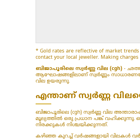
* Gold rates are reflective of market trends
contact your local jeweller. Making charges
ബിജാപൂരിലെ സ്വർണ്ണ വില (cgh)
- ഛത്ത
ആഘോഷങ്ങളിലാണ് സ്വർണ്ണം സാധാരണയായി 
വില ഉയരുന്നു.
എന്താണ് സ്വർണ്ണ വിലയെ
ബിജാപൂരിലെ (cgh) സ്വർണ്ണ വില അന്താരാഷ്ട്
മൂല്യത്തിൽ ഒരു പ്രധാന പങ്ക് വഹിക്കു
നിരക്കുകൾ നിശ്ചയിക്കുന്നത്.
കഴിഞ്ഞ കുറച്ച് വർഷങ്ങളായി വിലകൾ വർദ്