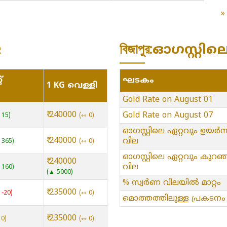
ର
বিজাপুর:ഓഗസ്റ്റ
്
ഘടകം
1 KG വെള്ളി
ം
Gold Rate on August 01
₹ 240000
Gold Rate on August 07
 15
⇿ 0
ഓഗസ്റ്റിലെ ഏറ്റവും ഉയർന്
₹ 240000
വില
 365
⇿ 0
ഓഗസ്റ്റിലെ ഏറ്റവും കുറഞ
₹ 240000
വില
 160
▲ 5000
% സ്വർണ വിലയിൽ മാറ്റം
₹ 235000
 -20
⇿ 0
മൊത്തത്തിലുള്ള പ്രകടനം
₹ 235000
 0
⇿ 0