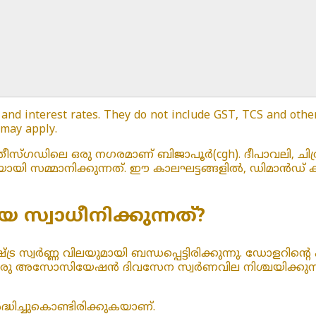
 and interest rates. They do not include GST, TCS and other 
 may apply.
ീസ്ഗഡിലെ ഒരു നഗരമാണ് ബിജാപൂർ(cgh). ദീപാവലി, ചിത
സമ്മാനിക്കുന്നത്. ഈ കാലഘട്ടങ്ങളിൽ, ഡിമാൻഡ് കൂട
 സ്വാധീനിക്കുന്നത്?
ര സ്വർണ്ണ വിലയുമായി ബന്ധപ്പെട്ടിരിക്കുന്നു. ഡോളറിന്റെ ഏ
ന്നു. ഒരു അസോസിയേഷൻ ദിവസേന സ്വർണവില നിശ്ചയിക്കുന
ധിച്ചുകൊണ്ടിരിക്കുകയാണ്.