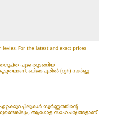
levies. For the latest and exact prices
്രഗുപ്ത പൂജ തുടങ്ങിയ
ുതലാണ്, ബിജാപൂരിൽ (cgh) സ്വർണ്ണ
റ്റക്കുറച്ചിലുകൾ സ്വർണ്ണത്തിന്റെ
്നുണ്ടെങ്കിലും, ആഗോള സാഹചര്യങ്ങളാണ്