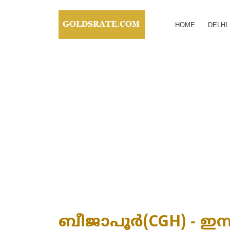
HOME
DELHI
ബീജാപൂർ(CGH) - ഇന്ന