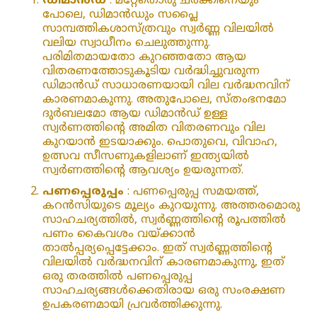
ഡിമാൻഡ്
: മറ്റേതൊരു ചരക്കിനെയും
പോലെ, ഡിമാൻഡും സപ്ലൈ
സാമ്പത്തികശാസ്ത്രവും സ്വർണ്ണ വിലയിൽ
വലിയ സ്വാധീനം ചെലുത്തുന്നു.
പരിമിതമായതോ കുറഞ്ഞതോ ആയ
വിതരണത്തോടുകൂടിയ വർദ്ധിച്ചുവരുന്ന
ഡിമാൻഡ് സാധാരണയായി വില വർദ്ധനവിന്
കാരണമാകുന്നു. അതുപോലെ, സ്‌തംഭനമോ
ദുർബലമോ ആയ ഡിമാൻഡ് ഉള്ള
സ്വർണത്തിന്റെ അമിത വിതരണവും വില
കുറയാൻ ഇടയാക്കും. പൊതുവെ, വിവാഹ,
ഉത്സവ സീസണുകളിലാണ് ഇന്ത്യയിൽ
സ്വർണത്തിന്റെ ആവശ്യം ഉയരുന്നത്.
പണപ്പെരുപ്പം
: പണപ്പെരുപ്പ സമയത്ത്,
കറൻസിയുടെ മൂല്യം കുറയുന്നു. അത്തരമൊരു
സാഹചര്യത്തിൽ, സ്വർണ്ണത്തിന്റെ രൂപത്തിൽ
പണം കൈവശം വയ്ക്കാൻ
താൽപ്പര്യപ്പെട്ടേക്കാം. ഇത് സ്വർണ്ണത്തിന്റെ
വിലയിൽ വർദ്ധനവിന് കാരണമാകുന്നു, ഇത്
ഒരു തരത്തിൽ പണപ്പെരുപ്പ
സാഹചര്യങ്ങൾക്കെതിരായ ഒരു സംരക്ഷണ
ഉപകരണമായി പ്രവർത്തിക്കുന്നു.