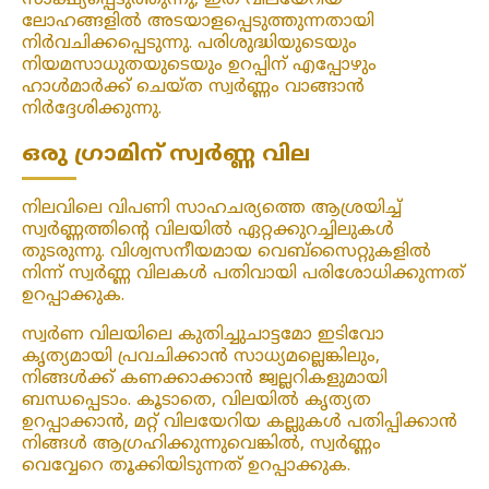
സാക്ഷ്യപ്പെടുത്തുന്നു, ഇത് വിലയേറിയ
ലോഹങ്ങളിൽ അടയാളപ്പെടുത്തുന്നതായി
നിർവചിക്കപ്പെടുന്നു. പരിശുദ്ധിയുടെയും
നിയമസാധുതയുടെയും ഉറപ്പിന് എപ്പോഴും
ഹാൾമാർക്ക് ചെയ്ത സ്വർണ്ണം വാങ്ങാൻ
നിർദ്ദേശിക്കുന്നു.
ഒരു ഗ്രാമിന് സ്വർണ്ണ വില
നിലവിലെ വിപണി സാഹചര്യത്തെ ആശ്രയിച്ച്
സ്വർണ്ണത്തിന്റെ വിലയിൽ ഏറ്റക്കുറച്ചിലുകൾ
തുടരുന്നു. വിശ്വസനീയമായ വെബ്‌സൈറ്റുകളിൽ
നിന്ന് സ്വർണ്ണ വിലകൾ പതിവായി പരിശോധിക്കുന്നത്
ഉറപ്പാക്കുക.
സ്വർണ വിലയിലെ കുതിച്ചുചാട്ടമോ ഇടിവോ
കൃത്യമായി പ്രവചിക്കാൻ സാധ്യമല്ലെങ്കിലും,
നിങ്ങൾക്ക് കണക്കാക്കാൻ ജ്വല്ലറികളുമായി
ബന്ധപ്പെടാം. കൂടാതെ, വിലയിൽ കൃത്യത
ഉറപ്പാക്കാൻ, മറ്റ് വിലയേറിയ കല്ലുകൾ പതിപ്പിക്കാൻ
നിങ്ങൾ ആഗ്രഹിക്കുന്നുവെങ്കിൽ, സ്വർണ്ണം
വെവ്വേറെ തൂക്കിയിടുന്നത് ഉറപ്പാക്കുക.