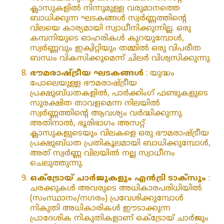
ക്ലാസുകളിൽ നിന്നുമുള്ള വരുമാനത്തെ
ബാധിക്കുന്ന ഘടകങ്ങൾ സ്വർണ്ണത്തിന്റെ
വിലയെ കാര്യമായി സ്വാധീനിക്കുന്നില്ല. ഒരു
കമ്പനിയുടെ ഓഹരികൾ കുറയുമ്പോൾ,
സ്വർണ്ണവും ഇക്വിറ്റിയും തമ്മിൽ ഒരു വിപരീത
ബന്ധം വികസിക്കുമെന്ന് ചിലർ വിശ്വസിക്കുന്നു.
ഭൗമരാഷ്ട്രീയ ഘടകങ്ങൾ
: യുദ്ധം
പോലെയുള്ള ഭൗമരാഷ്ട്രീയ
പ്രക്ഷുബ്ധതകളിൽ, പാർക്കിംഗ് ഫണ്ടുകളുടെ
സുരക്ഷിത താവളമെന്ന നിലയിൽ
സ്വർണ്ണത്തിന്റെ ആവശ്യം വർദ്ധിക്കുന്നു.
അതിനാൽ, ഭൂരിഭാഗം അസറ്റ്
ക്ലാസുകളുടെയും വിലകളെ ഒരു ഭൗമരാഷ്ട്രീയ
പ്രക്ഷുബ്ധത പ്രതികൂലമായി ബാധിക്കുമ്പോൾ,
അത് സ്വർണ്ണ വിലയിൽ നല്ല സ്വാധീനം
ചെലുത്തുന്നു.
ഒക്‌ട്രോയ് ചാർജുകളും എൻട്രി ടാക്‌സും
:
ചരക്കുകൾ അവരുടെ അധികാരപരിധിയിൽ
(സംസ്ഥാനം/നഗരം) പ്രവേശിക്കുമ്പോൾ
നികുതി അധികാരികൾ ഈടാക്കുന്ന
പ്രാദേശിക നികുതികളാണ് ഒക്‌ട്രോയ് ചാർജും