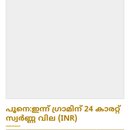
പൂനെ:ഇന്ന് ഗ്രാമിന് 24 കാരറ്റ്
സ്വർണ്ണ വില (INR)