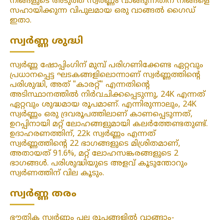
നിങ്ങളുടെ അടുത്ത സ്വർണ്ണം വാങ്ങുന്നതിന് നിങ്ങളെ
സഹായിക്കുന്ന വിപുലമായ ഒരു വാങ്ങൽ ഗൈഡ്
ഇതാ.
സ്വർണ്ണ ശുദ്ധി
സ്വർണ്ണ ഷോപ്പിംഗിന് മുമ്പ് പരിഗണിക്കേണ്ട ഏറ്റവും
പ്രധാനപ്പെട്ട ഘടകങ്ങളിലൊന്നാണ് സ്വർണ്ണത്തിന്റെ
പരിശുദ്ധി, അത് "കാരറ്റ്" എന്നതിന്റെ
അടിസ്ഥാനത്തിൽ നിർവചിക്കപ്പെടുന്നു, 24K എന്നത്
ഏറ്റവും ശുദ്ധമായ രൂപമാണ്. എന്നിരുന്നാലും, 24K
സ്വർണ്ണം ഒരു ദ്രവരൂപത്തിലാണ് കാണപ്പെടുന്നത്,
ഉറപ്പിനായി മറ്റ് ലോഹങ്ങളുമായി കലർത്തേണ്ടതുണ്ട്.
ഉദാഹരണത്തിന്, 22k സ്വർണ്ണം എന്നത്
സ്വർണ്ണത്തിന്റെ 22 ഭാഗങ്ങളുടെ മിശ്രിതമാണ്,
അതായത് 91.6%, മറ്റ് ലോഹസങ്കരങ്ങളുടെ 2
ഭാഗങ്ങൾ. പരിശുദ്ധിയുടെ അളവ് കൂടുന്തോറും
സ്വർണത്തിന് വില കൂടും.
സ്വർണ്ണ തരം
ഭൗതിക സ്വർണ്ണം പല രൂപങ്ങളിൽ വാങ്ങാം-