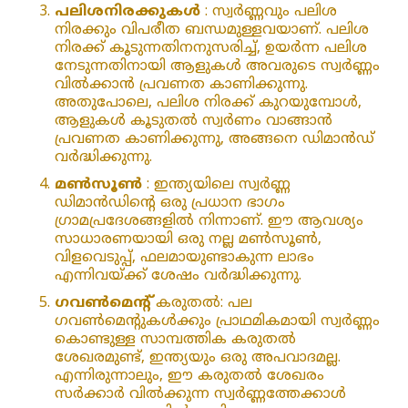
പലിശനിരക്കുകൾ
: സ്വർണ്ണവും പലിശ
നിരക്കും വിപരീത ബന്ധമുള്ളവയാണ്. പലിശ
നിരക്ക് കൂടുന്നതിനനുസരിച്ച്, ഉയർന്ന പലിശ
നേടുന്നതിനായി ആളുകൾ അവരുടെ സ്വർണ്ണം
വിൽക്കാൻ പ്രവണത കാണിക്കുന്നു.
അതുപോലെ, പലിശ നിരക്ക് കുറയുമ്പോൾ,
ആളുകൾ കൂടുതൽ സ്വർണം വാങ്ങാൻ
പ്രവണത കാണിക്കുന്നു, അങ്ങനെ ഡിമാൻഡ്
വർദ്ധിക്കുന്നു.
മൺസൂൺ
: ഇന്ത്യയിലെ സ്വർണ്ണ
ഡിമാൻഡിന്റെ ഒരു പ്രധാന ഭാഗം
ഗ്രാമപ്രദേശങ്ങളിൽ നിന്നാണ്. ഈ ആവശ്യം
സാധാരണയായി ഒരു നല്ല മൺസൂൺ,
വിളവെടുപ്പ്, ഫലമായുണ്ടാകുന്ന ലാഭം
എന്നിവയ്ക്ക് ശേഷം വർദ്ധിക്കുന്നു.
ഗവൺമെന്റ്
കരുതൽ: പല
ഗവൺമെന്റുകൾക്കും പ്രാഥമികമായി സ്വർണ്ണം
കൊണ്ടുള്ള സാമ്പത്തിക കരുതൽ
ശേഖരമുണ്ട്, ഇന്ത്യയും ഒരു അപവാദമല്ല.
എന്നിരുന്നാലും, ഈ കരുതൽ ശേഖരം
സർക്കാർ വിൽക്കുന്ന സ്വർണ്ണത്തേക്കാൾ