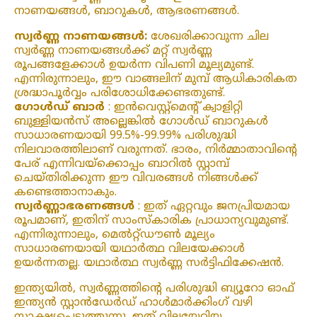
നാണയങ്ങൾ, ബാറുകൾ, ആഭരണങ്ങൾ.
സ്വർണ്ണ നാണയങ്ങൾ:
ശേഖരിക്കാവുന്ന ചില
സ്വർണ്ണ നാണയങ്ങൾക്ക് മറ്റ് സ്വർണ്ണ
രൂപങ്ങളേക്കാൾ ഉയർന്ന വിപണി മൂല്യമുണ്ട്.
എന്നിരുന്നാലും, ഈ വാങ്ങലിന് മുമ്പ് ആധികാരികത
ശ്രദ്ധാപൂർവ്വം പരിശോധിക്കേണ്ടതുണ്ട്.
ഗോൾഡ് ബാർ
: ഇൻവെസ്റ്റ്മെന്റ് ക്വാളിറ്റി
ബുള്ളിയൻസ് അല്ലെങ്കിൽ ഗോൾഡ് ബാറുകൾ
സാധാരണയായി 99.5%-99.99% പരിശുദ്ധി
നിലവാരത്തിലാണ് വരുന്നത്. ഭാരം, നിർമ്മാതാവിന്റെ
പേര് എന്നിവയ്‌ക്കൊപ്പം ബാറിൽ സ്റ്റാമ്പ്
ചെയ്‌തിരിക്കുന്ന ഈ വിവരങ്ങൾ നിങ്ങൾക്ക്
കണ്ടെത്താനാകും.
സ്വർണ്ണാഭരണങ്ങൾ
: ഇത് ഏറ്റവും ജനപ്രിയമായ
രൂപമാണ്, ഇതിന് സാംസ്കാരിക പ്രാധാന്യവുമുണ്ട്.
എന്നിരുന്നാലും, മെൽറ്റ്ഡൗൺ മൂല്യം
സാധാരണയായി യഥാർത്ഥ വിലയേക്കാൾ
ഉയർന്നതല്ല. യഥാർത്ഥ സ്വർണ്ണ സർട്ടിഫിക്കേഷൻ.
ഇന്ത്യയിൽ, സ്വർണ്ണത്തിന്റെ പരിശുദ്ധി ബ്യൂറോ ഓഫ്
ഇന്ത്യൻ സ്റ്റാൻഡേർഡ് ഹാൾമാർക്കിംഗ് വഴി