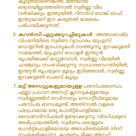
കൂടുതലാണെങ്കിൽ, മതിയായ
ലഭ്യതയില്ലാത്തതിനാൽ സ്വർണ്ണ വില
വർദ്ധിക്കും. ഇന്ത്യയിൽ, റിസർവ് ബാങ്ക് ഓഫ്
ഇന്ത്യയാണ് ഈ കരുതൽ ശേഖരം
പരിപാലിക്കുന്നത്.
കറൻസി ഏറ്റക്കുറച്ചിലുകൾ
: അന്താരാഷ്‌ട്ര
വിപണിയിലെ സ്വർണ വ്യാപാരം യുഎസ്
ഡോളറിൽ ഇടപാടുകൾ നടത്തുന്നു, ഇറക്കുമതി
സമയത്ത്, യുഎസ് ഡോളർ ഇന്ത്യൻ
രൂപയിലേക്ക് മാറ്റുമ്പോൾ, സ്വർണ്ണ വിലയിൽ
ചാഞ്ചാട്ടം സംഭവിക്കുന്നു. സാധാരണഗതിയിൽ,
ഇന്ത്യൻ രൂപയുടെ മൂല്യം ഇടിഞ്ഞാൽ, സ്വർണ്ണ
ഇറക്കുമതി ചെലവ് കൂടും.
മറ്റ് അസറ്റുകളുമായുള്ള
പരസ്പരബന്ധം:
എല്ലാ പ്രധാന അസറ്റ് ക്ലാസുകളുമായും
സ്വർണ്ണത്തിന് താഴ്ന്നതും നെഗറ്റീവ്തുമായ
പരസ്പര ബന്ധമുണ്ട്, അതിനാൽ വളരെ
ഫലപ്രദമായ ഒരു പോർട്ട്ഫോളിയോ
ഡൈവേഴ്സിഫയർ ഉണ്ടാക്കുന്നു. വിദഗ്ധരുടെ
അഭിപ്രായത്തിൽ, സ്വർണം ഒരാളുടെ
പോർട്ട്‌ഫോളിയോയെ അസ്ഥിരതയിൽ നിന്ന്
സംരക്ഷിക്കുന്നു, കാരണം മിക്ക അസറ്റ്