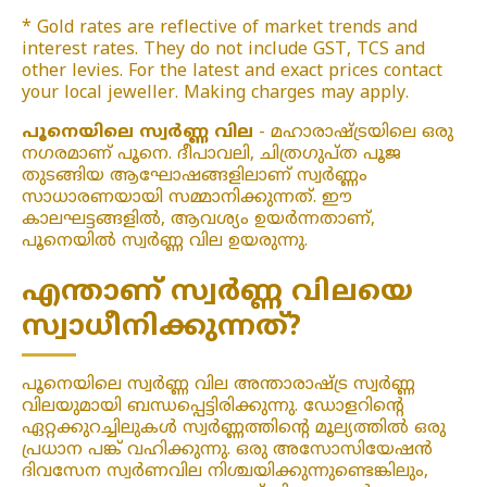
* Gold rates are reflective of market trends and
interest rates. They do not include GST, TCS and
other levies. For the latest and exact prices contact
your local jeweller. Making charges may apply.
പൂനെയിലെ സ്വർണ്ണ വില
- മഹാരാഷ്ട്രയിലെ ഒരു
നഗരമാണ് പൂനെ. ദീപാവലി, ചിത്രഗുപ്ത പൂജ
തുടങ്ങിയ ആഘോഷങ്ങളിലാണ് സ്വർണ്ണം
സാധാരണയായി സമ്മാനിക്കുന്നത്. ഈ
കാലഘട്ടങ്ങളിൽ, ആവശ്യം ഉയർന്നതാണ്,
പൂനെയിൽ സ്വർണ്ണ വില ഉയരുന്നു.
എന്താണ് സ്വർണ്ണ വിലയെ
സ്വാധീനിക്കുന്നത്?
പൂനെയിലെ സ്വർണ്ണ വില അന്താരാഷ്ട്ര സ്വർണ്ണ
വിലയുമായി ബന്ധപ്പെട്ടിരിക്കുന്നു. ഡോളറിന്റെ
ഏറ്റക്കുറച്ചിലുകൾ സ്വർണ്ണത്തിന്റെ മൂല്യത്തിൽ ഒരു
പ്രധാന പങ്ക് വഹിക്കുന്നു. ഒരു അസോസിയേഷൻ
ദിവസേന സ്വർണവില നിശ്ചയിക്കുന്നുണ്ടെങ്കിലും,