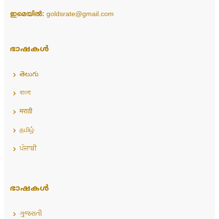
ഇമെയിൽ:
goldsrate@gmail.com
ഭാഷകൾ
తెలుగు
বাংলা
मराठी
தமிழ்
ਪੰਜਾਬੀ
ഭാഷകൾ
ગુજરાતી