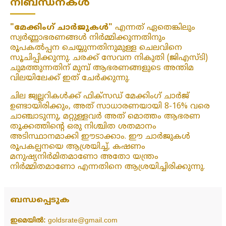
നിബന്ധനകൾ
"മേക്കിംഗ് ചാർജുകൾ"
എന്നത് ഏതെങ്കിലും
സ്വർണ്ണാഭരണങ്ങൾ നിർമ്മിക്കുന്നതിനും
രൂപകൽപ്പന ചെയ്യുന്നതിനുമുള്ള ചെലവിനെ
സൂചിപ്പിക്കുന്നു. ചരക്ക് സേവന നികുതി (ജിഎസ്ടി)
ചുമത്തുന്നതിന് മുമ്പ് ആഭരണങ്ങളുടെ അന്തിമ
വിലയിലേക്ക് ഇത് ചേർക്കുന്നു.
ചില ജ്വല്ലറികൾക്ക് ഫിക്‌സഡ് മേക്കിംഗ് ചാർജ്
ഉണ്ടായിരിക്കും, അത് സാധാരണയായി 8-16% വരെ
ചാഞ്ചാടുന്നു, മറ്റുള്ളവർ അത് മൊത്തം ആഭരണ
തൂക്കത്തിന്റെ ഒരു നിശ്ചിത ശതമാനം
അടിസ്ഥാനമാക്കി ഈടാക്കാം. ഈ ചാർജുകൾ
രൂപകല്പനയെ ആശ്രയിച്ച്, കഷണം
മനുഷ്യനിർമിതമാണോ അതോ യന്ത്രം
നിർമ്മിതമാണോ എന്നതിനെ ആശ്രയിച്ചിരിക്കുന്നു.
ബന്ധപ്പെടുക
ഇമെയിൽ:
goldsrate@gmail.com