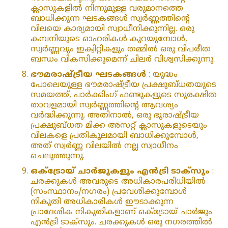
ക്ലാസുകളിൽ നിന്നുമുള്ള വരുമാനത്തെ
ബാധിക്കുന്ന ഘടകങ്ങൾ സ്വർണ്ണത്തിന്റെ
വിലയെ കാര്യമായി സ്വാധീനിക്കുന്നില്ല. ഒരു
കമ്പനിയുടെ ഓഹരികൾ കുറയുമ്പോൾ,
സ്വർണ്ണവും ഇക്വിറ്റികളും തമ്മിൽ ഒരു വിപരീത
ബന്ധം വികസിക്കുമെന്ന് ചിലർ വിശ്വസിക്കുന്നു.
ഭൗമരാഷ്ട്രീയ ഘടകങ്ങൾ
: യുദ്ധം
പോലെയുള്ള ഭൗമരാഷ്ട്രീയ പ്രക്ഷുബ്ധതയുടെ
സമയത്ത്, പാർക്കിംഗ് ഫണ്ടുകളുടെ സുരക്ഷിത
താവളമായി സ്വർണ്ണത്തിന്റെ ആവശ്യം
വർദ്ധിക്കുന്നു. അതിനാൽ, ഒരു ഭൂരാഷ്ട്രീയ
പ്രക്ഷുബ്ധത മിക്ക അസറ്റ് ക്ലാസുകളുടെയും
വിലകളെ പ്രതികൂലമായി ബാധിക്കുമ്പോൾ,
അത് സ്വർണ്ണ വിലയിൽ നല്ല സ്വാധീനം
ചെലുത്തുന്നു.
ഒക്‌ട്രോയ് ചാർജുകളും എൻട്രി ടാക്‌സും
:
ചരക്കുകൾ അവരുടെ അധികാരപരിധിയിൽ
(സംസ്ഥാനം/നഗരം) പ്രവേശിക്കുമ്പോൾ
നികുതി അധികാരികൾ ഈടാക്കുന്ന
പ്രാദേശിക നികുതികളാണ് ഒക്‌ട്രോയ് ചാർജും
എൻട്രി ടാക്‌സും. ചരക്കുകൾ ഒരു നഗരത്തിൽ