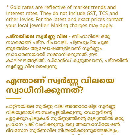
* Gold rates are reflective of market trends and
interest rates. They do not include GST, TCS and
other levies. For the latest and exact prices contact
your local jeweller. Making charges may apply.
പട്‌നയിലെ സ്വർണ്ണ വില
- ബീഹാറിലെ ഒരു
നഗരമാണ് പട്‌ന. ദീപാവലി, ചിത്രഗുപ്ത പൂജ
തുടങ്ങിയ ആഘോഷങ്ങളിലാണ് സ്വർണ്ണം
സാധാരണയായി സമ്മാനിക്കുന്നത്. ഈ
കാലഘട്ടങ്ങളിൽ, ഡിമാൻഡ് കൂടുതലാണ്, പട്നയിൽ
സ്വർണ്ണ വില ഉയരുന്നു.
എന്താണ് സ്വർണ്ണ വിലയെ
സ്വാധീനിക്കുന്നത്?
പാറ്റ്‌നയിലെ സ്വർണ്ണ വില അന്താരാഷ്ട്ര സ്വർണ്ണ
വിലയുമായി ബന്ധപ്പെട്ടിരിക്കുന്നു. ഡോളറിന്റെ
ഏറ്റക്കുറച്ചിലുകൾ സ്വർണ്ണത്തിന്റെ മൂല്യത്തിൽ ഒരു
പ്രധാന പങ്ക് വഹിക്കുന്നു. ഒരു അസോസിയേഷൻ
ദിവസേന സ്വർണവില നിശ്ചയിക്കുന്നുണ്ടെങ്കിലും,