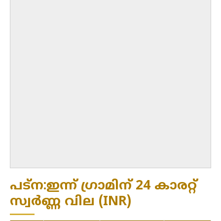
പട്ന:ഇന്ന് ഗ്രാമിന് 24 കാരറ്റ്
സ്വർണ്ണ വില (INR)