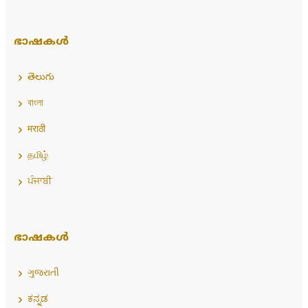
ഭാഷകൾ
తెలుగు
বাংলা
मराठी
தமிழ்
ਪੰਜਾਬੀ
ഭാഷകൾ
ગુજરાતી
ಕನ್ನಡ