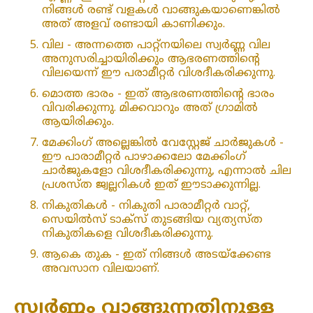
നിങ്ങൾ രണ്ട് വളകൾ വാങ്ങുകയാണെങ്കിൽ
അത് അളവ് രണ്ടായി കാണിക്കും.
വില - അന്നത്തെ പാറ്റ്‌നയിലെ സ്വർണ്ണ വില
അനുസരിച്ചായിരിക്കും ആഭരണത്തിന്റെ
വിലയെന്ന് ഈ പരാമീറ്റർ വിശദീകരിക്കുന്നു.
മൊത്ത ഭാരം - ഇത് ആഭരണത്തിന്റെ ഭാരം
വിവരിക്കുന്നു. മിക്കവാറും അത് ഗ്രാമിൽ
ആയിരിക്കും.
മേക്കിംഗ് അല്ലെങ്കിൽ വേസ്റ്റേജ് ചാർജുകൾ -
ഈ പാരാമീറ്റർ പാഴാക്കലോ മേക്കിംഗ്
ചാർജുകളോ വിശദീകരിക്കുന്നു, എന്നാൽ ചില
പ്രശസ്ത ജ്വല്ലറികൾ ഇത് ഈടാക്കുന്നില്ല.
നികുതികൾ - നികുതി പാരാമീറ്റർ വാറ്റ്,
സെയിൽസ് ടാക്സ് തുടങ്ങിയ വ്യത്യസ്ത
നികുതികളെ വിശദീകരിക്കുന്നു.
ആകെ തുക - ഇത് നിങ്ങൾ അടയ്‌ക്കേണ്ട
അവസാന വിലയാണ്.
സ്വർണ്ണം വാങ്ങുന്നതിനുള്ള