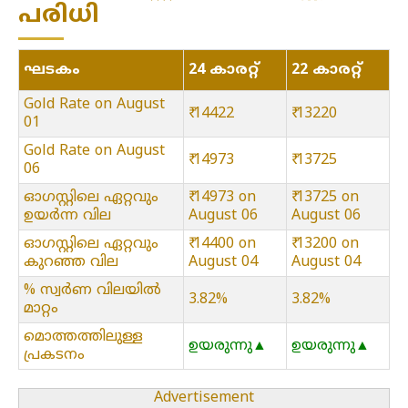
പരിധി
ഘടകം
24 കാരറ്റ്
22 കാരറ്റ്
Gold Rate on August
₹ 14422
₹ 13220
01
Gold Rate on August
₹ 14973
₹ 13725
06
ഓഗസ്റ്റിലെ ഏറ്റവും
₹ 14973 on
₹ 13725 on
ഉയർന്ന വില
August 06
August 06
ഓഗസ്റ്റിലെ ഏറ്റവും
₹ 14400 on
₹ 13200 on
കുറഞ്ഞ വില
August 04
August 04
% സ്വർണ വിലയിൽ
3.82%
3.82%
മാറ്റം
മൊത്തത്തിലുള്ള
ഉയരുന്നു▲
ഉയരുന്നു▲
പ്രകടനം
Advertisement