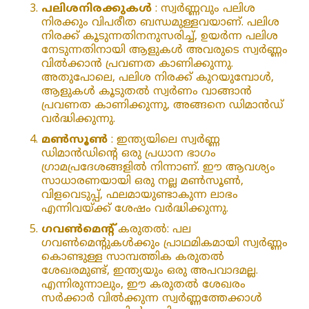
പലിശനിരക്കുകൾ
: സ്വർണ്ണവും പലിശ
നിരക്കും വിപരീത ബന്ധമുള്ളവയാണ്. പലിശ
നിരക്ക് കൂടുന്നതിനനുസരിച്ച്, ഉയർന്ന പലിശ
നേടുന്നതിനായി ആളുകൾ അവരുടെ സ്വർണ്ണം
വിൽക്കാൻ പ്രവണത കാണിക്കുന്നു.
അതുപോലെ, പലിശ നിരക്ക് കുറയുമ്പോൾ,
ആളുകൾ കൂടുതൽ സ്വർണം വാങ്ങാൻ
പ്രവണത കാണിക്കുന്നു, അങ്ങനെ ഡിമാൻഡ്
വർദ്ധിക്കുന്നു.
മൺസൂൺ
: ഇന്ത്യയിലെ സ്വർണ്ണ
ഡിമാൻഡിന്റെ ഒരു പ്രധാന ഭാഗം
ഗ്രാമപ്രദേശങ്ങളിൽ നിന്നാണ്. ഈ ആവശ്യം
സാധാരണയായി ഒരു നല്ല മൺസൂൺ,
വിളവെടുപ്പ്, ഫലമായുണ്ടാകുന്ന ലാഭം
എന്നിവയ്ക്ക് ശേഷം വർദ്ധിക്കുന്നു.
ഗവൺമെന്റ്
കരുതൽ: പല
ഗവൺമെന്റുകൾക്കും പ്രാഥമികമായി സ്വർണ്ണം
കൊണ്ടുള്ള സാമ്പത്തിക കരുതൽ
ശേഖരമുണ്ട്, ഇന്ത്യയും ഒരു അപവാദമല്ല.
എന്നിരുന്നാലും, ഈ കരുതൽ ശേഖരം
സർക്കാർ വിൽക്കുന്ന സ്വർണ്ണത്തേക്കാൾ