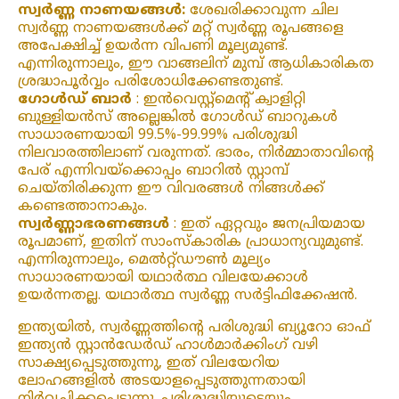
സ്വർണ്ണ നാണയങ്ങൾ:
ശേഖരിക്കാവുന്ന ചില
സ്വർണ്ണ നാണയങ്ങൾക്ക് മറ്റ് സ്വർണ്ണ രൂപങ്ങളെ
അപേക്ഷിച്ച് ഉയർന്ന വിപണി മൂല്യമുണ്ട്.
എന്നിരുന്നാലും, ഈ വാങ്ങലിന് മുമ്പ് ആധികാരികത
ശ്രദ്ധാപൂർവ്വം പരിശോധിക്കേണ്ടതുണ്ട്.
ഗോൾഡ് ബാർ
: ഇൻവെസ്റ്റ്മെന്റ് ക്വാളിറ്റി
ബുള്ളിയൻസ് അല്ലെങ്കിൽ ഗോൾഡ് ബാറുകൾ
സാധാരണയായി 99.5%-99.99% പരിശുദ്ധി
നിലവാരത്തിലാണ് വരുന്നത്. ഭാരം, നിർമ്മാതാവിന്റെ
പേര് എന്നിവയ്‌ക്കൊപ്പം ബാറിൽ സ്റ്റാമ്പ്
ചെയ്‌തിരിക്കുന്ന ഈ വിവരങ്ങൾ നിങ്ങൾക്ക്
കണ്ടെത്താനാകും.
സ്വർണ്ണാഭരണങ്ങൾ
: ഇത് ഏറ്റവും ജനപ്രിയമായ
രൂപമാണ്, ഇതിന് സാംസ്കാരിക പ്രാധാന്യവുമുണ്ട്.
എന്നിരുന്നാലും, മെൽറ്റ്ഡൗൺ മൂല്യം
സാധാരണയായി യഥാർത്ഥ വിലയേക്കാൾ
ഉയർന്നതല്ല. യഥാർത്ഥ സ്വർണ്ണ സർട്ടിഫിക്കേഷൻ.
ഇന്ത്യയിൽ, സ്വർണ്ണത്തിന്റെ പരിശുദ്ധി ബ്യൂറോ ഓഫ്
ഇന്ത്യൻ സ്റ്റാൻഡേർഡ് ഹാൾമാർക്കിംഗ് വഴി
സാക്ഷ്യപ്പെടുത്തുന്നു, ഇത് വിലയേറിയ
ലോഹങ്ങളിൽ അടയാളപ്പെടുത്തുന്നതായി