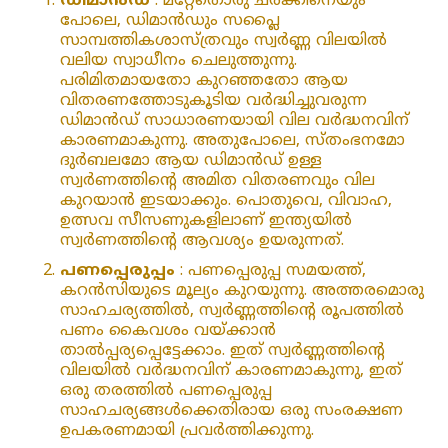
ഡിമാൻഡ്
: മറ്റേതൊരു ചരക്കിനെയും
പോലെ, ഡിമാൻഡും സപ്ലൈ
സാമ്പത്തികശാസ്ത്രവും സ്വർണ്ണ വിലയിൽ
വലിയ സ്വാധീനം ചെലുത്തുന്നു.
പരിമിതമായതോ കുറഞ്ഞതോ ആയ
വിതരണത്തോടുകൂടിയ വർദ്ധിച്ചുവരുന്ന
ഡിമാൻഡ് സാധാരണയായി വില വർദ്ധനവിന്
കാരണമാകുന്നു. അതുപോലെ, സ്‌തംഭനമോ
ദുർബലമോ ആയ ഡിമാൻഡ് ഉള്ള
സ്വർണത്തിന്റെ അമിത വിതരണവും വില
കുറയാൻ ഇടയാക്കും. പൊതുവെ, വിവാഹ,
ഉത്സവ സീസണുകളിലാണ് ഇന്ത്യയിൽ
സ്വർണത്തിന്റെ ആവശ്യം ഉയരുന്നത്.
പണപ്പെരുപ്പം
: പണപ്പെരുപ്പ സമയത്ത്,
കറൻസിയുടെ മൂല്യം കുറയുന്നു. അത്തരമൊരു
സാഹചര്യത്തിൽ, സ്വർണ്ണത്തിന്റെ രൂപത്തിൽ
പണം കൈവശം വയ്ക്കാൻ
താൽപ്പര്യപ്പെട്ടേക്കാം. ഇത് സ്വർണ്ണത്തിന്റെ
വിലയിൽ വർദ്ധനവിന് കാരണമാകുന്നു, ഇത്
ഒരു തരത്തിൽ പണപ്പെരുപ്പ
സാഹചര്യങ്ങൾക്കെതിരായ ഒരു സംരക്ഷണ
ഉപകരണമായി പ്രവർത്തിക്കുന്നു.