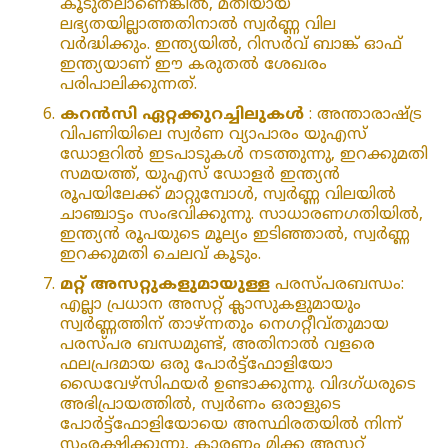
കൂടുതലാണെങ്കിൽ, മതിയായ
ലഭ്യതയില്ലാത്തതിനാൽ സ്വർണ്ണ വില
വർദ്ധിക്കും. ഇന്ത്യയിൽ, റിസർവ് ബാങ്ക് ഓഫ്
ഇന്ത്യയാണ് ഈ കരുതൽ ശേഖരം
പരിപാലിക്കുന്നത്.
കറൻസി ഏറ്റക്കുറച്ചിലുകൾ
: അന്താരാഷ്‌ട്ര
വിപണിയിലെ സ്വർണ വ്യാപാരം യുഎസ്
ഡോളറിൽ ഇടപാടുകൾ നടത്തുന്നു, ഇറക്കുമതി
സമയത്ത്, യുഎസ് ഡോളർ ഇന്ത്യൻ
രൂപയിലേക്ക് മാറ്റുമ്പോൾ, സ്വർണ്ണ വിലയിൽ
ചാഞ്ചാട്ടം സംഭവിക്കുന്നു. സാധാരണഗതിയിൽ,
ഇന്ത്യൻ രൂപയുടെ മൂല്യം ഇടിഞ്ഞാൽ, സ്വർണ്ണ
ഇറക്കുമതി ചെലവ് കൂടും.
മറ്റ് അസറ്റുകളുമായുള്ള
പരസ്പരബന്ധം:
എല്ലാ പ്രധാന അസറ്റ് ക്ലാസുകളുമായും
സ്വർണ്ണത്തിന് താഴ്ന്നതും നെഗറ്റീവ്തുമായ
പരസ്പര ബന്ധമുണ്ട്, അതിനാൽ വളരെ
ഫലപ്രദമായ ഒരു പോർട്ട്ഫോളിയോ
ഡൈവേഴ്സിഫയർ ഉണ്ടാക്കുന്നു. വിദഗ്ധരുടെ
അഭിപ്രായത്തിൽ, സ്വർണം ഒരാളുടെ
പോർട്ട്‌ഫോളിയോയെ അസ്ഥിരതയിൽ നിന്ന്
സംരക്ഷിക്കുന്നു, കാരണം മിക്ക അസറ്റ്