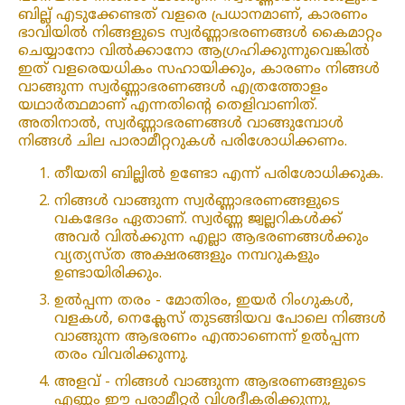
ബില്ല് എടുക്കേണ്ടത് വളരെ പ്രധാനമാണ്, കാരണം
ഭാവിയിൽ നിങ്ങളുടെ സ്വർണ്ണാഭരണങ്ങൾ കൈമാറ്റം
ചെയ്യാനോ വിൽക്കാനോ ആഗ്രഹിക്കുന്നുവെങ്കിൽ
ഇത് വളരെയധികം സഹായിക്കും, കാരണം നിങ്ങൾ
വാങ്ങുന്ന സ്വർണ്ണാഭരണങ്ങൾ എത്രത്തോളം
യഥാർത്ഥമാണ് എന്നതിന്റെ തെളിവാണിത്.
അതിനാൽ, സ്വർണ്ണാഭരണങ്ങൾ വാങ്ങുമ്പോൾ
നിങ്ങൾ ചില പാരാമീറ്ററുകൾ പരിശോധിക്കണം.
തീയതി ബില്ലിൽ ഉണ്ടോ എന്ന് പരിശോധിക്കുക.
നിങ്ങൾ വാങ്ങുന്ന സ്വർണ്ണാഭരണങ്ങളുടെ
വകഭേദം ഏതാണ്. സ്വർണ്ണ ജ്വല്ലറികൾക്ക്
അവർ വിൽക്കുന്ന എല്ലാ ആഭരണങ്ങൾക്കും
വ്യത്യസ്ത അക്ഷരങ്ങളും നമ്പറുകളും
ഉണ്ടായിരിക്കും.
ഉൽപ്പന്ന തരം - മോതിരം, ഇയർ റിംഗുകൾ,
വളകൾ, നെക്ലേസ് തുടങ്ങിയവ പോലെ നിങ്ങൾ
വാങ്ങുന്ന ആഭരണം എന്താണെന്ന് ഉൽപ്പന്ന
തരം വിവരിക്കുന്നു.
അളവ് - നിങ്ങൾ വാങ്ങുന്ന ആഭരണങ്ങളുടെ
എണ്ണം ഈ പരാമീറ്റർ വിശദീകരിക്കുന്നു,