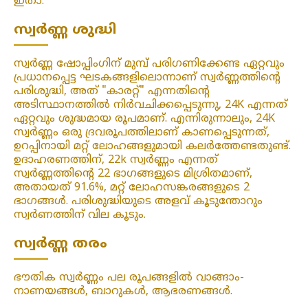
ഇതാ.
സ്വർണ്ണ ശുദ്ധി
സ്വർണ്ണ ഷോപ്പിംഗിന് മുമ്പ് പരിഗണിക്കേണ്ട ഏറ്റവും
പ്രധാനപ്പെട്ട ഘടകങ്ങളിലൊന്നാണ് സ്വർണ്ണത്തിന്റെ
പരിശുദ്ധി, അത് "കാരറ്റ്" എന്നതിന്റെ
അടിസ്ഥാനത്തിൽ നിർവചിക്കപ്പെടുന്നു, 24K എന്നത്
ഏറ്റവും ശുദ്ധമായ രൂപമാണ്. എന്നിരുന്നാലും, 24K
സ്വർണ്ണം ഒരു ദ്രവരൂപത്തിലാണ് കാണപ്പെടുന്നത്,
ഉറപ്പിനായി മറ്റ് ലോഹങ്ങളുമായി കലർത്തേണ്ടതുണ്ട്.
ഉദാഹരണത്തിന്, 22k സ്വർണ്ണം എന്നത്
സ്വർണ്ണത്തിന്റെ 22 ഭാഗങ്ങളുടെ മിശ്രിതമാണ്,
അതായത് 91.6%, മറ്റ് ലോഹസങ്കരങ്ങളുടെ 2
ഭാഗങ്ങൾ. പരിശുദ്ധിയുടെ അളവ് കൂടുന്തോറും
സ്വർണത്തിന് വില കൂടും.
സ്വർണ്ണ തരം
ഭൗതിക സ്വർണ്ണം പല രൂപങ്ങളിൽ വാങ്ങാം-
നാണയങ്ങൾ, ബാറുകൾ, ആഭരണങ്ങൾ.