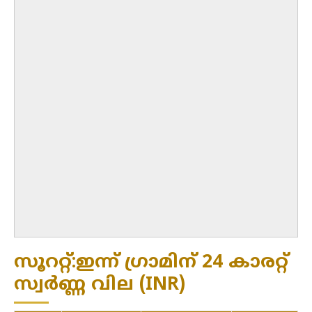
സൂററ്റ്:ഇന്ന് ഗ്രാമിന് 24 കാരറ്റ്
സ്വർണ്ണ വില (INR)