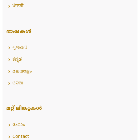
ਪੰਜਾਬੀ
ഭാഷകൾ
ગુજરાતી
ಕನ್ನಡ
മലയാളം
ଓଡ଼ିଆ
മറ്റ് ലിങ്കുകൾ
ഹോം
Contact