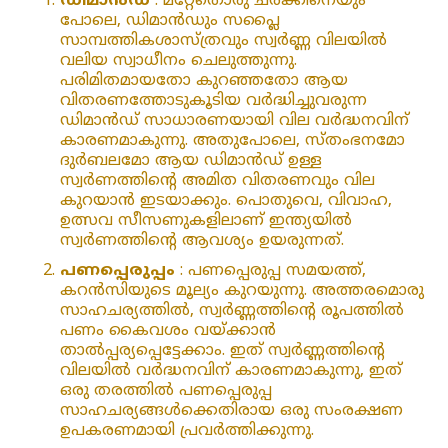
ഡിമാൻഡ്
: മറ്റേതൊരു ചരക്കിനെയും
പോലെ, ഡിമാൻഡും സപ്ലൈ
സാമ്പത്തികശാസ്ത്രവും സ്വർണ്ണ വിലയിൽ
വലിയ സ്വാധീനം ചെലുത്തുന്നു.
പരിമിതമായതോ കുറഞ്ഞതോ ആയ
വിതരണത്തോടുകൂടിയ വർദ്ധിച്ചുവരുന്ന
ഡിമാൻഡ് സാധാരണയായി വില വർദ്ധനവിന്
കാരണമാകുന്നു. അതുപോലെ, സ്‌തംഭനമോ
ദുർബലമോ ആയ ഡിമാൻഡ് ഉള്ള
സ്വർണത്തിന്റെ അമിത വിതരണവും വില
കുറയാൻ ഇടയാക്കും. പൊതുവെ, വിവാഹ,
ഉത്സവ സീസണുകളിലാണ് ഇന്ത്യയിൽ
സ്വർണത്തിന്റെ ആവശ്യം ഉയരുന്നത്.
പണപ്പെരുപ്പം
: പണപ്പെരുപ്പ സമയത്ത്,
കറൻസിയുടെ മൂല്യം കുറയുന്നു. അത്തരമൊരു
സാഹചര്യത്തിൽ, സ്വർണ്ണത്തിന്റെ രൂപത്തിൽ
പണം കൈവശം വയ്ക്കാൻ
താൽപ്പര്യപ്പെട്ടേക്കാം. ഇത് സ്വർണ്ണത്തിന്റെ
വിലയിൽ വർദ്ധനവിന് കാരണമാകുന്നു, ഇത്
ഒരു തരത്തിൽ പണപ്പെരുപ്പ
സാഹചര്യങ്ങൾക്കെതിരായ ഒരു സംരക്ഷണ
ഉപകരണമായി പ്രവർത്തിക്കുന്നു.