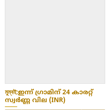
মুম্বই:ഇന്ന് ഗ്രാമിന് 24 കാരറ്റ്
സ്വർണ്ണ വില (INR)