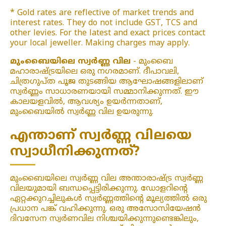
* Gold rates are reflective of market trends and
interest rates. They do not include GST, TCS and
other levies. For the latest and exact prices contact
your local jeweller. Making charges may apply.
മുംബൈയിലെ സ്വർണ്ണ വില
- മുംബൈ
മഹാരാഷ്ട്രയിലെ ഒരു നഗരമാണ്. ദീപാവലി,
ചിത്രഗുപ്ത പൂജ തുടങ്ങിയ ആഘോഷങ്ങളിലാണ്
സ്വർണ്ണം സാധാരണയായി സമ്മാനിക്കുന്നത്. ഈ
കാലയളവിൽ, ആവശ്യം ഉയർന്നതാണ്,
മുംബൈയിൽ സ്വർണ്ണ വില ഉയരുന്നു.
എന്താണ് സ്വർണ്ണ വിലയെ
സ്വാധീനിക്കുന്നത്?
മുംബൈയിലെ സ്വർണ്ണ വില അന്താരാഷ്ട്ര സ്വർണ്ണ
വിലയുമായി ബന്ധപ്പെട്ടിരിക്കുന്നു. ഡോളറിന്റെ
ഏറ്റക്കുറച്ചിലുകൾ സ്വർണ്ണത്തിന്റെ മൂല്യത്തിൽ ഒരു
പ്രധാന പങ്ക് വഹിക്കുന്നു. ഒരു അസോസിയേഷൻ
ദിവസേന സ്വർണവില നിശ്ചയിക്കുന്നുണ്ടെങ്കിലും,