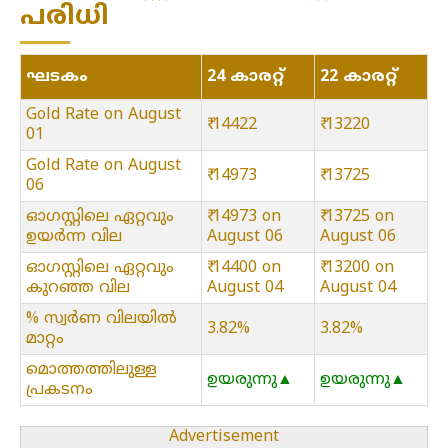
പരിധി
ഘടകം
24 കാരറ്റ്
22 കാരറ്റ്
Gold Rate on August
₹ 14422
₹ 13220
01
Gold Rate on August
₹ 14973
₹ 13725
06
ഓഗസ്റ്റിലെ ഏറ്റവും
₹ 14973 on
₹ 13725 on
ഉയർന്ന വില
August 06
August 06
ഓഗസ്റ്റിലെ ഏറ്റവും
₹ 14400 on
₹ 13200 on
കുറഞ്ഞ വില
August 04
August 04
% സ്വർണ വിലയിൽ
3.82%
3.82%
മാറ്റം
മൊത്തത്തിലുള്ള
ഉയരുന്നു▲
ഉയരുന്നു▲
പ്രകടനം
Advertisement