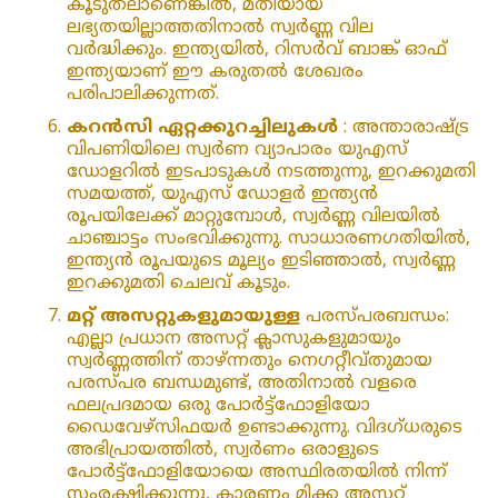
കൂടുതലാണെങ്കിൽ, മതിയായ
ലഭ്യതയില്ലാത്തതിനാൽ സ്വർണ്ണ വില
വർദ്ധിക്കും. ഇന്ത്യയിൽ, റിസർവ് ബാങ്ക് ഓഫ്
ഇന്ത്യയാണ് ഈ കരുതൽ ശേഖരം
പരിപാലിക്കുന്നത്.
കറൻസി ഏറ്റക്കുറച്ചിലുകൾ
: അന്താരാഷ്‌ട്ര
വിപണിയിലെ സ്വർണ വ്യാപാരം യുഎസ്
ഡോളറിൽ ഇടപാടുകൾ നടത്തുന്നു, ഇറക്കുമതി
സമയത്ത്, യുഎസ് ഡോളർ ഇന്ത്യൻ
രൂപയിലേക്ക് മാറ്റുമ്പോൾ, സ്വർണ്ണ വിലയിൽ
ചാഞ്ചാട്ടം സംഭവിക്കുന്നു. സാധാരണഗതിയിൽ,
ഇന്ത്യൻ രൂപയുടെ മൂല്യം ഇടിഞ്ഞാൽ, സ്വർണ്ണ
ഇറക്കുമതി ചെലവ് കൂടും.
മറ്റ് അസറ്റുകളുമായുള്ള
പരസ്പരബന്ധം:
എല്ലാ പ്രധാന അസറ്റ് ക്ലാസുകളുമായും
സ്വർണ്ണത്തിന് താഴ്ന്നതും നെഗറ്റീവ്തുമായ
പരസ്പര ബന്ധമുണ്ട്, അതിനാൽ വളരെ
ഫലപ്രദമായ ഒരു പോർട്ട്ഫോളിയോ
ഡൈവേഴ്സിഫയർ ഉണ്ടാക്കുന്നു. വിദഗ്ധരുടെ
അഭിപ്രായത്തിൽ, സ്വർണം ഒരാളുടെ
പോർട്ട്‌ഫോളിയോയെ അസ്ഥിരതയിൽ നിന്ന്
സംരക്ഷിക്കുന്നു, കാരണം മിക്ക അസറ്റ്