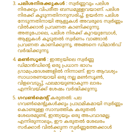
പലിശനിരക്കുകൾ
: സ്വർണ്ണവും പലിശ
നിരക്കും വിപരീത ബന്ധമുള്ളവയാണ്. പലിശ
നിരക്ക് കൂടുന്നതിനനുസരിച്ച്, ഉയർന്ന പലിശ
നേടുന്നതിനായി ആളുകൾ അവരുടെ സ്വർണ്ണം
വിൽക്കാൻ പ്രവണത കാണിക്കുന്നു.
അതുപോലെ, പലിശ നിരക്ക് കുറയുമ്പോൾ,
ആളുകൾ കൂടുതൽ സ്വർണം വാങ്ങാൻ
പ്രവണത കാണിക്കുന്നു, അങ്ങനെ ഡിമാൻഡ്
വർദ്ധിക്കുന്നു.
മൺസൂൺ
: ഇന്ത്യയിലെ സ്വർണ്ണ
ഡിമാൻഡിന്റെ ഒരു പ്രധാന ഭാഗം
ഗ്രാമപ്രദേശങ്ങളിൽ നിന്നാണ്. ഈ ആവശ്യം
സാധാരണയായി ഒരു നല്ല മൺസൂൺ,
വിളവെടുപ്പ്, ഫലമായുണ്ടാകുന്ന ലാഭം
എന്നിവയ്ക്ക് ശേഷം വർദ്ധിക്കുന്നു.
ഗവൺമെന്റ്
കരുതൽ: പല
ഗവൺമെന്റുകൾക്കും പ്രാഥമികമായി സ്വർണ്ണം
കൊണ്ടുള്ള സാമ്പത്തിക കരുതൽ
ശേഖരമുണ്ട്, ഇന്ത്യയും ഒരു അപവാദമല്ല.
എന്നിരുന്നാലും, ഈ കരുതൽ ശേഖരം
സർക്കാർ വിൽക്കുന്ന സ്വർണ്ണത്തേക്കാൾ