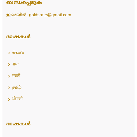
ബന്ധപ്പെടുക
ഇമെയിൽ:
goldsrate@gmail.com
ഭാഷകൾ
తెలుగు
বাংলা
मराठी
தமிழ்
ਪੰਜਾਬੀ
ഭാഷകൾ