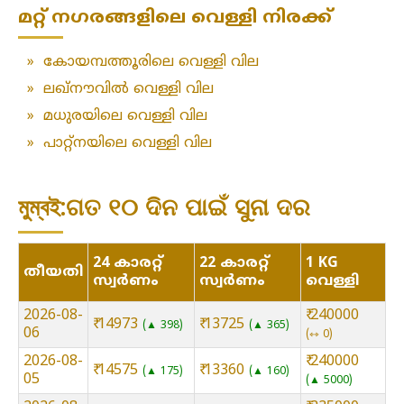
മറ്റ് നഗരങ്ങളിലെ വെള്ളി നിരക്ക്
»
കോയമ്പത്തൂരിലെ വെള്ളി വില
»
ലഖ്‌നൗവിൽ വെള്ളി വില
»
മധുരയിലെ വെള്ളി വില
»
പാറ്റ്നയിലെ വെള്ളി വില
মুম্বই:ଗତ ୧୦ ଦିନ ପାଇଁ ସୁନା ଦର
24 കാരറ്റ്
22 കാരറ്റ്
1 KG
തീയതി
സ്വർണം
സ്വർണം
വെള്ളി
2026-08-
₹ 240000
₹ 14973
₹ 13725
▲ 398
▲ 365
06
⇿ 0
2026-08-
₹ 240000
₹ 14575
₹ 13360
▲ 175
▲ 160
05
▲ 5000