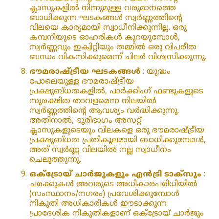
ക്ലാസുകളിൽ നിന്നുമുള്ള വരുമാനത്തെ
ബാധിക്കുന്ന ഘടകങ്ങൾ സ്വർണ്ണത്തിന്റെ
വിലയെ കാര്യമായി സ്വാധീനിക്കുന്നില്ല. ഒരു
കമ്പനിയുടെ ഓഹരികൾ കുറയുമ്പോൾ,
സ്വർണ്ണവും ഇക്വിറ്റിയും തമ്മിൽ ഒരു വിപരീത
ബന്ധം വികസിക്കുമെന്ന് ചിലർ വിശ്വസിക്കുന്നു.
ഭൗമരാഷ്ട്രീയ ഘടകങ്ങൾ
: യുദ്ധം
പോലെയുള്ള ഭൗമരാഷ്ട്രീയ
പ്രക്ഷുബ്ധതകളിൽ, പാർക്കിംഗ് ഫണ്ടുകളുടെ
സുരക്ഷിത താവളമെന്ന നിലയിൽ
സ്വർണ്ണത്തിന്റെ ആവശ്യം വർദ്ധിക്കുന്നു.
അതിനാൽ, ഭൂരിഭാഗം അസറ്റ്
ക്ലാസുകളുടെയും വിലകളെ ഒരു ഭൗമരാഷ്ട്രീയ
പ്രക്ഷുബ്ധത പ്രതികൂലമായി ബാധിക്കുമ്പോൾ,
അത് സ്വർണ്ണ വിലയിൽ നല്ല സ്വാധീനം
ചെലുത്തുന്നു.
ഒക്‌ട്രോയ് ചാർജുകളും എൻട്രി ടാക്‌സും
:
ചരക്കുകൾ അവരുടെ അധികാരപരിധിയിൽ
(സംസ്ഥാനം/നഗരം) പ്രവേശിക്കുമ്പോൾ
നികുതി അധികാരികൾ ഈടാക്കുന്ന
പ്രാദേശിക നികുതികളാണ് ഒക്‌ട്രോയ് ചാർജും