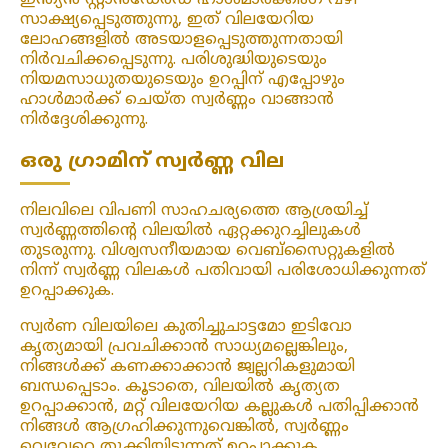
ഇന്ത്യൻ സ്റ്റാൻഡേർഡ് ഹാൾമാർക്കിംഗ് വഴി
സാക്ഷ്യപ്പെടുത്തുന്നു, ഇത് വിലയേറിയ
ലോഹങ്ങളിൽ അടയാളപ്പെടുത്തുന്നതായി
നിർവചിക്കപ്പെടുന്നു. പരിശുദ്ധിയുടെയും
നിയമസാധുതയുടെയും ഉറപ്പിന് എപ്പോഴും
ഹാൾമാർക്ക് ചെയ്ത സ്വർണ്ണം വാങ്ങാൻ
നിർദ്ദേശിക്കുന്നു.
ഒരു ഗ്രാമിന് സ്വർണ്ണ വില
നിലവിലെ വിപണി സാഹചര്യത്തെ ആശ്രയിച്ച്
സ്വർണ്ണത്തിന്റെ വിലയിൽ ഏറ്റക്കുറച്ചിലുകൾ
തുടരുന്നു. വിശ്വസനീയമായ വെബ്‌സൈറ്റുകളിൽ
നിന്ന് സ്വർണ്ണ വിലകൾ പതിവായി പരിശോധിക്കുന്നത്
ഉറപ്പാക്കുക.
സ്വർണ വിലയിലെ കുതിച്ചുചാട്ടമോ ഇടിവോ
കൃത്യമായി പ്രവചിക്കാൻ സാധ്യമല്ലെങ്കിലും,
നിങ്ങൾക്ക് കണക്കാക്കാൻ ജ്വല്ലറികളുമായി
ബന്ധപ്പെടാം. കൂടാതെ, വിലയിൽ കൃത്യത
ഉറപ്പാക്കാൻ, മറ്റ് വിലയേറിയ കല്ലുകൾ പതിപ്പിക്കാൻ
നിങ്ങൾ ആഗ്രഹിക്കുന്നുവെങ്കിൽ, സ്വർണ്ണം
വെവ്വേറെ തൂക്കിയിടുന്നത് ഉറപ്പാക്കുക.