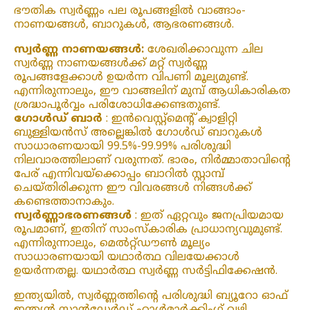
ഭൗതിക സ്വർണ്ണം പല രൂപങ്ങളിൽ വാങ്ങാം-
നാണയങ്ങൾ, ബാറുകൾ, ആഭരണങ്ങൾ.
സ്വർണ്ണ നാണയങ്ങൾ:
ശേഖരിക്കാവുന്ന ചില
സ്വർണ്ണ നാണയങ്ങൾക്ക് മറ്റ് സ്വർണ്ണ
രൂപങ്ങളേക്കാൾ ഉയർന്ന വിപണി മൂല്യമുണ്ട്.
എന്നിരുന്നാലും, ഈ വാങ്ങലിന് മുമ്പ് ആധികാരികത
ശ്രദ്ധാപൂർവ്വം പരിശോധിക്കേണ്ടതുണ്ട്.
ഗോൾഡ് ബാർ
: ഇൻവെസ്റ്റ്മെന്റ് ക്വാളിറ്റി
ബുള്ളിയൻസ് അല്ലെങ്കിൽ ഗോൾഡ് ബാറുകൾ
സാധാരണയായി 99.5%-99.99% പരിശുദ്ധി
നിലവാരത്തിലാണ് വരുന്നത്. ഭാരം, നിർമ്മാതാവിന്റെ
പേര് എന്നിവയ്‌ക്കൊപ്പം ബാറിൽ സ്റ്റാമ്പ്
ചെയ്‌തിരിക്കുന്ന ഈ വിവരങ്ങൾ നിങ്ങൾക്ക്
കണ്ടെത്താനാകും.
സ്വർണ്ണാഭരണങ്ങൾ
: ഇത് ഏറ്റവും ജനപ്രിയമായ
രൂപമാണ്, ഇതിന് സാംസ്കാരിക പ്രാധാന്യവുമുണ്ട്.
എന്നിരുന്നാലും, മെൽറ്റ്ഡൗൺ മൂല്യം
സാധാരണയായി യഥാർത്ഥ വിലയേക്കാൾ
ഉയർന്നതല്ല. യഥാർത്ഥ സ്വർണ്ണ സർട്ടിഫിക്കേഷൻ.
ഇന്ത്യയിൽ, സ്വർണ്ണത്തിന്റെ പരിശുദ്ധി ബ്യൂറോ ഓഫ്