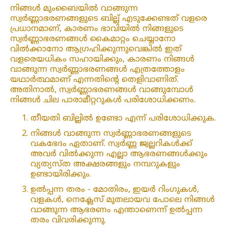
നിങ്ങൾ മുംബൈയിൽ വാങ്ങുന്ന
സ്വർണ്ണാഭരണങ്ങളുടെ ബില്ല് എടുക്കേണ്ടത് വളരെ
പ്രധാനമാണ്, കാരണം ഭാവിയിൽ നിങ്ങളുടെ
സ്വർണ്ണാഭരണങ്ങൾ കൈമാറ്റം ചെയ്യാനോ
വിൽക്കാനോ ആഗ്രഹിക്കുന്നുവെങ്കിൽ ഇത്
വളരെയധികം സഹായിക്കും, കാരണം നിങ്ങൾ
വാങ്ങുന്ന സ്വർണ്ണാഭരണങ്ങൾ എത്രത്തോളം
യഥാർത്ഥമാണ് എന്നതിന്റെ തെളിവാണിത്.
അതിനാൽ, സ്വർണ്ണാഭരണങ്ങൾ വാങ്ങുമ്പോൾ
നിങ്ങൾ ചില പാരാമീറ്ററുകൾ പരിശോധിക്കണം.
തീയതി ബില്ലിൽ ഉണ്ടോ എന്ന് പരിശോധിക്കുക.
നിങ്ങൾ വാങ്ങുന്ന സ്വർണ്ണാഭരണങ്ങളുടെ
വകഭേദം ഏതാണ്. സ്വർണ്ണ ജ്വല്ലറികൾക്ക്
അവർ വിൽക്കുന്ന എല്ലാ ആഭരണങ്ങൾക്കും
വ്യത്യസ്ത അക്ഷരങ്ങളും നമ്പറുകളും
ഉണ്ടായിരിക്കും.
ഉൽപ്പന്ന തരം - മോതിരം, ഇയർ റിംഗുകൾ,
വളകൾ, നെക്ലേസ് മുതലായവ പോലെ നിങ്ങൾ
വാങ്ങുന്ന ആഭരണം എന്താണെന്ന് ഉൽപ്പന്ന
തരം വിവരിക്കുന്നു.