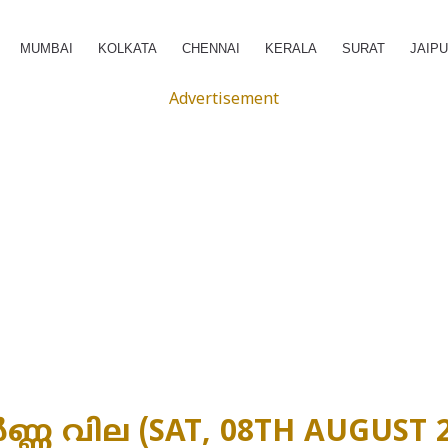
MUMBAI
KOLKATA
CHENNAI
KERALA
SURAT
JAIP
Advertisement
ർണ്ണ വില (SAT, 08TH AUGUST 2