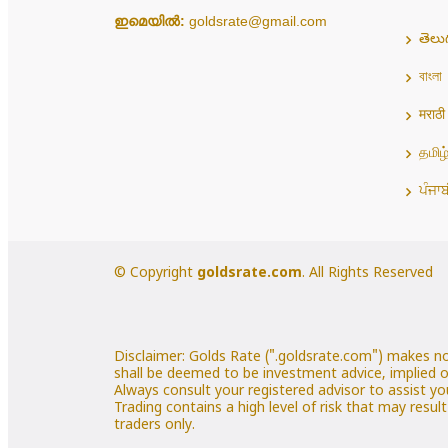
ഇമെയിൽ:
goldsrate@gmail.com
తెలు
বাংলা
मराठी
தமிழ
ਪੰਜਾ
© Copyright
goldsrate.com
. All Rights Reserved
Disclaimer: Golds Rate (".goldsrate.com") makes n
shall be deemed to be investment advice, implied o
Always consult your registered advisor to assist yo
Trading contains a high level of risk that may resul
traders only.