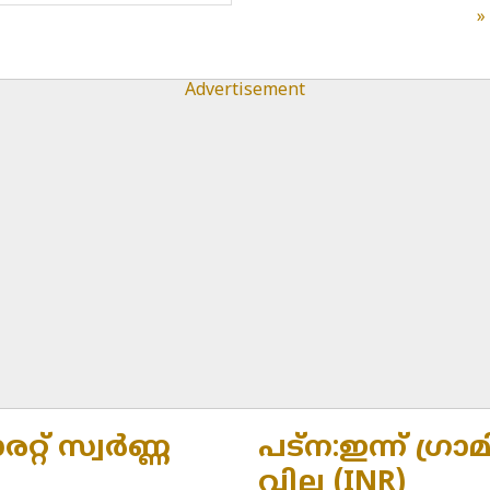
Advertisement
രറ്റ് സ്വർണ്ണ
പട്ന:ഇന്ന് ഗ്രാമ
വില (INR)