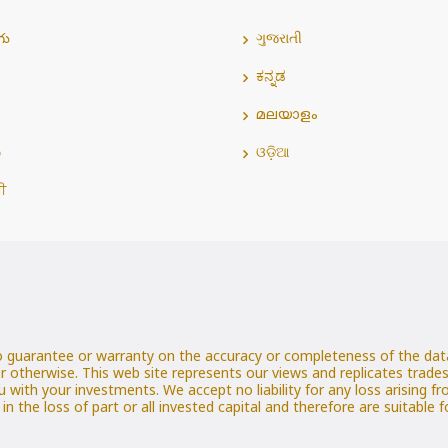
గు
ગુજરાતી
ಕನ್ನಡ
മലയാളം
்
ଓଡ଼ିଆ
ਬੀ
o guarantee or warranty on the accuracy or completeness of the data
r otherwise. This web site represents our views and replicates trad
u with your investments. We accept no liability for any loss arising f
t in the loss of part or all invested capital and therefore are suitable