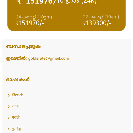
₹ 151970/
10 ഗ്രാം (24K)
22 കാരറ്റ് (10gm)
24 കാരറ്റ് (10gm)
₹ 151970/-
₹ 139300/-
ബന്ധപ്പെടുക
ഇമെയിൽ:
goldsrate@gmail.com
ഭാഷകൾ
తెలుగు
বাংলা
मराठी
தமிழ்