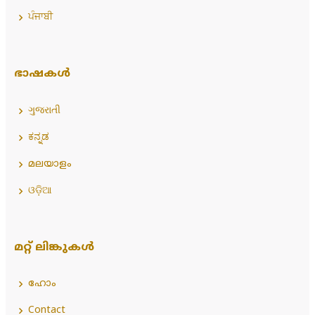
ਪੰਜਾਬੀ
ഭാഷകൾ
ગુજરાતી
ಕನ್ನಡ
മലയാളം
ଓଡ଼ିଆ
മറ്റ് ലിങ്കുകൾ
ഹോം
Contact