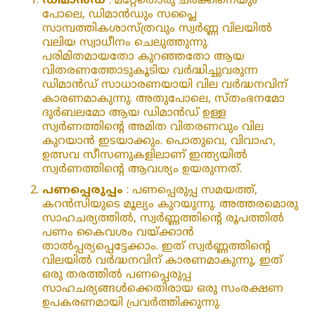
ഡിമാൻഡ്
: മറ്റേതൊരു ചരക്കിനെയും
പോലെ, ഡിമാൻഡും സപ്ലൈ
സാമ്പത്തികശാസ്ത്രവും സ്വർണ്ണ വിലയിൽ
വലിയ സ്വാധീനം ചെലുത്തുന്നു.
പരിമിതമായതോ കുറഞ്ഞതോ ആയ
വിതരണത്തോടുകൂടിയ വർദ്ധിച്ചുവരുന്ന
ഡിമാൻഡ് സാധാരണയായി വില വർദ്ധനവിന്
കാരണമാകുന്നു. അതുപോലെ, സ്‌തംഭനമോ
ദുർബലമോ ആയ ഡിമാൻഡ് ഉള്ള
സ്വർണത്തിന്റെ അമിത വിതരണവും വില
കുറയാൻ ഇടയാക്കും. പൊതുവെ, വിവാഹ,
ഉത്സവ സീസണുകളിലാണ് ഇന്ത്യയിൽ
സ്വർണത്തിന്റെ ആവശ്യം ഉയരുന്നത്.
പണപ്പെരുപ്പം
: പണപ്പെരുപ്പ സമയത്ത്,
കറൻസിയുടെ മൂല്യം കുറയുന്നു. അത്തരമൊരു
സാഹചര്യത്തിൽ, സ്വർണ്ണത്തിന്റെ രൂപത്തിൽ
പണം കൈവശം വയ്ക്കാൻ
താൽപ്പര്യപ്പെട്ടേക്കാം. ഇത് സ്വർണ്ണത്തിന്റെ
വിലയിൽ വർദ്ധനവിന് കാരണമാകുന്നു, ഇത്
ഒരു തരത്തിൽ പണപ്പെരുപ്പ
സാഹചര്യങ്ങൾക്കെതിരായ ഒരു സംരക്ഷണ
ഉപകരണമായി പ്രവർത്തിക്കുന്നു.