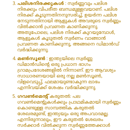
പലിശനിരക്കുകൾ
: സ്വർണ്ണവും പലിശ
നിരക്കും വിപരീത ബന്ധമുള്ളവയാണ്. പലിശ
നിരക്ക് കൂടുന്നതിനനുസരിച്ച്, ഉയർന്ന പലിശ
നേടുന്നതിനായി ആളുകൾ അവരുടെ സ്വർണ്ണം
വിൽക്കാൻ പ്രവണത കാണിക്കുന്നു.
അതുപോലെ, പലിശ നിരക്ക് കുറയുമ്പോൾ,
ആളുകൾ കൂടുതൽ സ്വർണം വാങ്ങാൻ
പ്രവണത കാണിക്കുന്നു, അങ്ങനെ ഡിമാൻഡ്
വർദ്ധിക്കുന്നു.
മൺസൂൺ
: ഇന്ത്യയിലെ സ്വർണ്ണ
ഡിമാൻഡിന്റെ ഒരു പ്രധാന ഭാഗം
ഗ്രാമപ്രദേശങ്ങളിൽ നിന്നാണ്. ഈ ആവശ്യം
സാധാരണയായി ഒരു നല്ല മൺസൂൺ,
വിളവെടുപ്പ്, ഫലമായുണ്ടാകുന്ന ലാഭം
എന്നിവയ്ക്ക് ശേഷം വർദ്ധിക്കുന്നു.
ഗവൺമെന്റ്
കരുതൽ: പല
ഗവൺമെന്റുകൾക്കും പ്രാഥമികമായി സ്വർണ്ണം
കൊണ്ടുള്ള സാമ്പത്തിക കരുതൽ
ശേഖരമുണ്ട്, ഇന്ത്യയും ഒരു അപവാദമല്ല.
എന്നിരുന്നാലും, ഈ കരുതൽ ശേഖരം
സർക്കാർ വിൽക്കുന്ന സ്വർണ്ണത്തേക്കാൾ