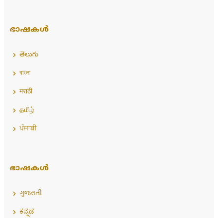
ഭാഷകൾ
తెలుగు
বাংলা
मराठी
தமிழ்
ਪੰਜਾਬੀ
ഭാഷകൾ
ગુજરાતી
ಕನ್ನಡ