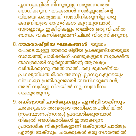
ക്ലാസുകളിൽ നിന്നുമുള്ള വരുമാനത്തെ
ബാധിക്കുന്ന ഘടകങ്ങൾ സ്വർണ്ണത്തിന്റെ
വിലയെ കാര്യമായി സ്വാധീനിക്കുന്നില്ല. ഒരു
കമ്പനിയുടെ ഓഹരികൾ കുറയുമ്പോൾ,
സ്വർണ്ണവും ഇക്വിറ്റികളും തമ്മിൽ ഒരു വിപരീത
ബന്ധം വികസിക്കുമെന്ന് ചിലർ വിശ്വസിക്കുന്നു.
ഭൗമരാഷ്ട്രീയ ഘടകങ്ങൾ
: യുദ്ധം
പോലെയുള്ള ഭൗമരാഷ്ട്രീയ പ്രക്ഷുബ്ധതയുടെ
സമയത്ത്, പാർക്കിംഗ് ഫണ്ടുകളുടെ സുരക്ഷിത
താവളമായി സ്വർണ്ണത്തിന്റെ ആവശ്യം
വർദ്ധിക്കുന്നു. അതിനാൽ, ഒരു ഭൂരാഷ്ട്രീയ
പ്രക്ഷുബ്ധത മിക്ക അസറ്റ് ക്ലാസുകളുടെയും
വിലകളെ പ്രതികൂലമായി ബാധിക്കുമ്പോൾ,
അത് സ്വർണ്ണ വിലയിൽ നല്ല സ്വാധീനം
ചെലുത്തുന്നു.
ഒക്‌ട്രോയ് ചാർജുകളും എൻട്രി ടാക്‌സും
:
ചരക്കുകൾ അവരുടെ അധികാരപരിധിയിൽ
(സംസ്ഥാനം/നഗരം) പ്രവേശിക്കുമ്പോൾ
നികുതി അധികാരികൾ ഈടാക്കുന്ന
പ്രാദേശിക നികുതികളാണ് ഒക്‌ട്രോയ് ചാർജും
എൻട്രി ടാക്‌സും. ചരക്കുകൾ ഒരു നഗരത്തിൽ