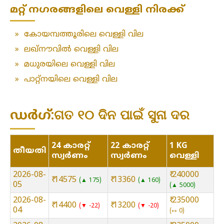
മറ്റ് നഗരങ്ങളിലെ വെള്ളി നിരക്ക്
»
കോയമ്പത്തൂരിലെ വെള്ളി വില
»
ലഖ്‌നൗവിൽ വെള്ളി വില
»
മധുരയിലെ വെള്ളി വില
»
പാറ്റ്നയിലെ വെള്ളി വില
ഡർഗ്:ଗତ ୧୦ ଦିନ ପାଇଁ ସୁନା ଦର
24 കാരറ്റ്
22 കാരറ്റ്
1 KG
തീയതി
സ്വർണം
സ്വർണം
വെള്ളി
2026-08-
₹ 240000
₹ 14575
₹ 13360
▲ 175
▲ 160
05
▲ 5000
2026-08-
₹ 235000
₹ 14400
₹ 13200
▼ -22
▼ -20
04
⇿ 0