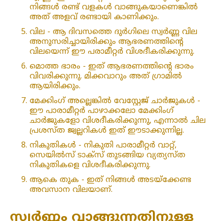
നിങ്ങൾ രണ്ട് വളകൾ വാങ്ങുകയാണെങ്കിൽ
അത് അളവ് രണ്ടായി കാണിക്കും.
വില - ആ ദിവസത്തെ ദുർഗിലെ സ്വർണ്ണ വില
അനുസരിച്ചായിരിക്കും ആഭരണത്തിന്റെ
വിലയെന്ന് ഈ പരാമീറ്റർ വിശദീകരിക്കുന്നു.
മൊത്ത ഭാരം - ഇത് ആഭരണത്തിന്റെ ഭാരം
വിവരിക്കുന്നു. മിക്കവാറും അത് ഗ്രാമിൽ
ആയിരിക്കും.
മേക്കിംഗ് അല്ലെങ്കിൽ വേസ്റ്റേജ് ചാർജുകൾ -
ഈ പാരാമീറ്റർ പാഴാക്കലോ മേക്കിംഗ്
ചാർജുകളോ വിശദീകരിക്കുന്നു, എന്നാൽ ചില
പ്രശസ്ത ജ്വല്ലറികൾ ഇത് ഈടാക്കുന്നില്ല.
നികുതികൾ - നികുതി പാരാമീറ്റർ വാറ്റ്,
സെയിൽസ് ടാക്സ് തുടങ്ങിയ വ്യത്യസ്ത
നികുതികളെ വിശദീകരിക്കുന്നു.
ആകെ തുക - ഇത് നിങ്ങൾ അടയ്‌ക്കേണ്ട
അവസാന വിലയാണ്.
സ്വർണ്ണം വാങ്ങുന്നതിനുള്ള