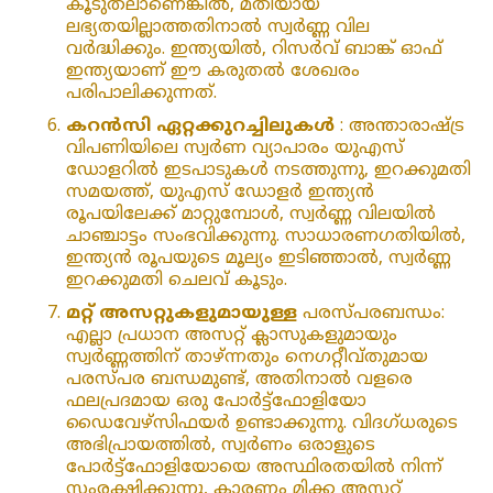
കൂടുതലാണെങ്കിൽ, മതിയായ
ലഭ്യതയില്ലാത്തതിനാൽ സ്വർണ്ണ വില
വർദ്ധിക്കും. ഇന്ത്യയിൽ, റിസർവ് ബാങ്ക് ഓഫ്
ഇന്ത്യയാണ് ഈ കരുതൽ ശേഖരം
പരിപാലിക്കുന്നത്.
കറൻസി ഏറ്റക്കുറച്ചിലുകൾ
: അന്താരാഷ്‌ട്ര
വിപണിയിലെ സ്വർണ വ്യാപാരം യുഎസ്
ഡോളറിൽ ഇടപാടുകൾ നടത്തുന്നു, ഇറക്കുമതി
സമയത്ത്, യുഎസ് ഡോളർ ഇന്ത്യൻ
രൂപയിലേക്ക് മാറ്റുമ്പോൾ, സ്വർണ്ണ വിലയിൽ
ചാഞ്ചാട്ടം സംഭവിക്കുന്നു. സാധാരണഗതിയിൽ,
ഇന്ത്യൻ രൂപയുടെ മൂല്യം ഇടിഞ്ഞാൽ, സ്വർണ്ണ
ഇറക്കുമതി ചെലവ് കൂടും.
മറ്റ് അസറ്റുകളുമായുള്ള
പരസ്പരബന്ധം:
എല്ലാ പ്രധാന അസറ്റ് ക്ലാസുകളുമായും
സ്വർണ്ണത്തിന് താഴ്ന്നതും നെഗറ്റീവ്തുമായ
പരസ്പര ബന്ധമുണ്ട്, അതിനാൽ വളരെ
ഫലപ്രദമായ ഒരു പോർട്ട്ഫോളിയോ
ഡൈവേഴ്സിഫയർ ഉണ്ടാക്കുന്നു. വിദഗ്ധരുടെ
അഭിപ്രായത്തിൽ, സ്വർണം ഒരാളുടെ
പോർട്ട്‌ഫോളിയോയെ അസ്ഥിരതയിൽ നിന്ന്
സംരക്ഷിക്കുന്നു, കാരണം മിക്ക അസറ്റ്