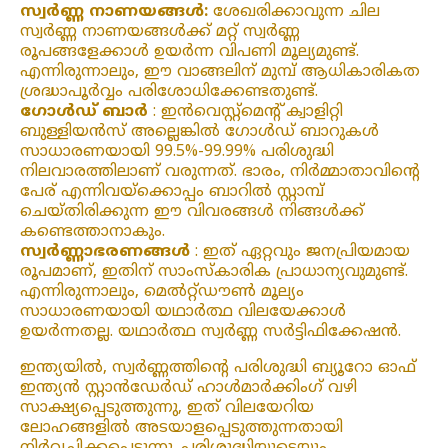
സ്വർണ്ണ നാണയങ്ങൾ:
ശേഖരിക്കാവുന്ന ചില
സ്വർണ്ണ നാണയങ്ങൾക്ക് മറ്റ് സ്വർണ്ണ
രൂപങ്ങളേക്കാൾ ഉയർന്ന വിപണി മൂല്യമുണ്ട്.
എന്നിരുന്നാലും, ഈ വാങ്ങലിന് മുമ്പ് ആധികാരികത
ശ്രദ്ധാപൂർവ്വം പരിശോധിക്കേണ്ടതുണ്ട്.
ഗോൾഡ് ബാർ
: ഇൻവെസ്റ്റ്മെന്റ് ക്വാളിറ്റി
ബുള്ളിയൻസ് അല്ലെങ്കിൽ ഗോൾഡ് ബാറുകൾ
സാധാരണയായി 99.5%-99.99% പരിശുദ്ധി
നിലവാരത്തിലാണ് വരുന്നത്. ഭാരം, നിർമ്മാതാവിന്റെ
പേര് എന്നിവയ്‌ക്കൊപ്പം ബാറിൽ സ്റ്റാമ്പ്
ചെയ്‌തിരിക്കുന്ന ഈ വിവരങ്ങൾ നിങ്ങൾക്ക്
കണ്ടെത്താനാകും.
സ്വർണ്ണാഭരണങ്ങൾ
: ഇത് ഏറ്റവും ജനപ്രിയമായ
രൂപമാണ്, ഇതിന് സാംസ്കാരിക പ്രാധാന്യവുമുണ്ട്.
എന്നിരുന്നാലും, മെൽറ്റ്ഡൗൺ മൂല്യം
സാധാരണയായി യഥാർത്ഥ വിലയേക്കാൾ
ഉയർന്നതല്ല. യഥാർത്ഥ സ്വർണ്ണ സർട്ടിഫിക്കേഷൻ.
ഇന്ത്യയിൽ, സ്വർണ്ണത്തിന്റെ പരിശുദ്ധി ബ്യൂറോ ഓഫ്
ഇന്ത്യൻ സ്റ്റാൻഡേർഡ് ഹാൾമാർക്കിംഗ് വഴി
സാക്ഷ്യപ്പെടുത്തുന്നു, ഇത് വിലയേറിയ
ലോഹങ്ങളിൽ അടയാളപ്പെടുത്തുന്നതായി