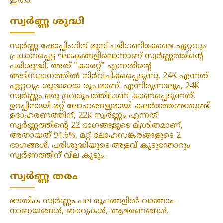
ഇതാ.
സ്വർണ്ണ ശുദ്ധി
സ്വർണ്ണ ഷോപ്പിംഗിന് മുമ്പ് പരിഗണിക്കേണ്ട ഏറ്റവും
പ്രധാനപ്പെട്ട ഘടകങ്ങളിലൊന്നാണ് സ്വർണ്ണത്തിന്റെ
പരിശുദ്ധി, അത് "കാരറ്റ്" എന്നതിന്റെ
അടിസ്ഥാനത്തിൽ നിർവചിക്കപ്പെടുന്നു, 24K എന്നത്
ഏറ്റവും ശുദ്ധമായ രൂപമാണ്. എന്നിരുന്നാലും, 24K
സ്വർണ്ണം ഒരു ദ്രവരൂപത്തിലാണ് കാണപ്പെടുന്നത്,
ഉറപ്പിനായി മറ്റ് ലോഹങ്ങളുമായി കലർത്തേണ്ടതുണ്ട്.
ഉദാഹരണത്തിന്, 22k സ്വർണ്ണം എന്നത്
സ്വർണ്ണത്തിന്റെ 22 ഭാഗങ്ങളുടെ മിശ്രിതമാണ്,
അതായത് 91.6%, മറ്റ് ലോഹസങ്കരങ്ങളുടെ 2
ഭാഗങ്ങൾ. പരിശുദ്ധിയുടെ അളവ് കൂടുന്തോറും
സ്വർണത്തിന് വില കൂടും.
സ്വർണ്ണ തരം
ഭൗതിക സ്വർണ്ണം പല രൂപങ്ങളിൽ വാങ്ങാം-
നാണയങ്ങൾ, ബാറുകൾ, ആഭരണങ്ങൾ.