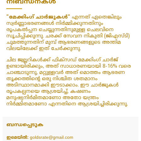
നിബന്ധനകൾ
"മേക്കിംഗ് ചാർജുകൾ"
എന്നത് ഏതെങ്കിലും
സ്വർണ്ണാഭരണങ്ങൾ നിർമ്മിക്കുന്നതിനും
രൂപകൽപ്പന ചെയ്യുന്നതിനുമുള്ള ചെലവിനെ
സൂചിപ്പിക്കുന്നു. ചരക്ക് സേവന നികുതി (ജിഎസ്ടി)
ചുമത്തുന്നതിന് മുമ്പ് ആഭരണങ്ങളുടെ അന്തിമ
വിലയിലേക്ക് ഇത് ചേർക്കുന്നു.
ചില ജ്വല്ലറികൾക്ക് ഫിക്‌സഡ് മേക്കിംഗ് ചാർജ്
ഉണ്ടായിരിക്കും, അത് സാധാരണയായി 8-16% വരെ
ചാഞ്ചാടുന്നു, മറ്റുള്ളവർ അത് മൊത്തം ആഭരണ
തൂക്കത്തിന്റെ ഒരു നിശ്ചിത ശതമാനം
അടിസ്ഥാനമാക്കി ഈടാക്കാം. ഈ ചാർജുകൾ
രൂപകല്പനയെ ആശ്രയിച്ച്, കഷണം
മനുഷ്യനിർമിതമാണോ അതോ യന്ത്രം
നിർമ്മിതമാണോ എന്നതിനെ ആശ്രയിച്ചിരിക്കുന്നു.
ബന്ധപ്പെടുക
ഇമെയിൽ:
goldsrate@gmail.com