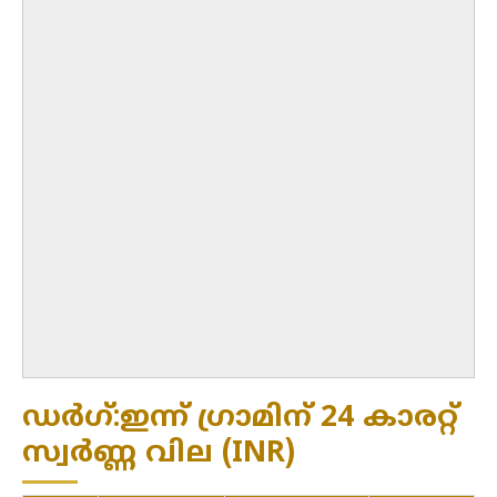
ഡർഗ്:ഇന്ന് ഗ്രാമിന് 24 കാരറ്റ്
സ്വർണ്ണ വില (INR)