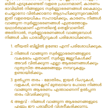
ബിൽ എടുക്കേണ്ടത് വളരെ പ്രധാനമാണ്, കാരണം
ഭാവിയിൽ നിങ്ങളുടെ സ്വർണ്ണാഭരണങ്ങൾ കൈമാറ്റം
ചെയ്യാനോ വിൽക്കാനോ ആഗ്രഹിക്കുന്നുവെങ്കിൽ
ഇത് വളരെയധികം സഹായിക്കും, കാരണം നിങ്ങൾ
വാങ്ങുന്ന സ്വർണ്ണാഭരണങ്ങൾ എത്രത്തോളം
യഥാർത്ഥമാണ് എന്നതിന്റെ തെളിവാണിത്.
അതിനാൽ, സ്വർണ്ണാഭരണങ്ങൾ വാങ്ങുമ്പോൾ
നിങ്ങൾ ചില പാരാമീറ്ററുകൾ പരിശോധിക്കണം.
തീയതി ബില്ലിൽ ഉണ്ടോ എന്ന് പരിശോധിക്കുക.
നിങ്ങൾ വാങ്ങുന്ന സ്വർണ്ണാഭരണങ്ങളുടെ
വകഭേദം ഏതാണ്. സ്വർണ്ണ ജ്വല്ലറികൾക്ക്
അവർ വിൽക്കുന്ന എല്ലാ ആഭരണങ്ങൾക്കും
വ്യത്യസ്ത അക്ഷരങ്ങളും നമ്പറുകളും
ഉണ്ടായിരിക്കും.
ഉൽപ്പന്ന തരം - മോതിരം, ഇയർ റിംഗുകൾ,
വളകൾ, നെക്ലേസ് മുതലായവ പോലെ നിങ്ങൾ
വാങ്ങുന്ന ആഭരണം എന്താണെന്ന് ഉൽപ്പന്ന
തരം വിവരിക്കുന്നു.
അളവ് - നിങ്ങൾ വാങ്ങുന്ന ആഭരണങ്ങളുടെ
എണ്ണം ഈ പരാമീറ്റർ വിശദീകരിക്കുന്നു,