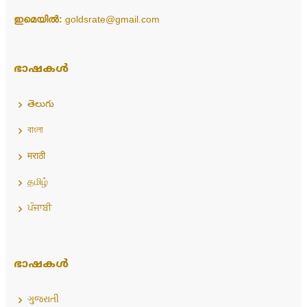
ഇമെയിൽ:
goldsrate@gmail.com
ഭാഷകൾ
తెలుగు
বাংলা
मराठी
தமிழ்
ਪੰਜਾਬੀ
ഭാഷകൾ
ગુજરાતી