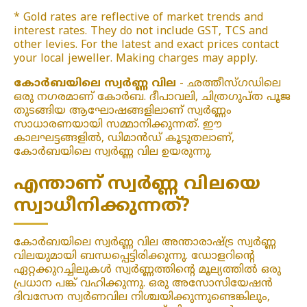
* Gold rates are reflective of market trends and
interest rates. They do not include GST, TCS and
other levies. For the latest and exact prices contact
your local jeweller. Making charges may apply.
കോർബയിലെ സ്വർണ്ണ വില
- ഛത്തീസ്ഗഡിലെ
ഒരു നഗരമാണ് കോർബ. ദീപാവലി, ചിത്രഗുപ്ത പൂജ
തുടങ്ങിയ ആഘോഷങ്ങളിലാണ് സ്വർണ്ണം
സാധാരണയായി സമ്മാനിക്കുന്നത്. ഈ
കാലഘട്ടങ്ങളിൽ, ഡിമാൻഡ് കൂടുതലാണ്,
കോർബയിലെ സ്വർണ്ണ വില ഉയരുന്നു.
എന്താണ് സ്വർണ്ണ വിലയെ
സ്വാധീനിക്കുന്നത്?
കോർബയിലെ സ്വർണ്ണ വില അന്താരാഷ്ട്ര സ്വർണ്ണ
വിലയുമായി ബന്ധപ്പെട്ടിരിക്കുന്നു. ഡോളറിന്റെ
ഏറ്റക്കുറച്ചിലുകൾ സ്വർണ്ണത്തിന്റെ മൂല്യത്തിൽ ഒരു
പ്രധാന പങ്ക് വഹിക്കുന്നു. ഒരു അസോസിയേഷൻ
ദിവസേന സ്വർണവില നിശ്ചയിക്കുന്നുണ്ടെങ്കിലും,