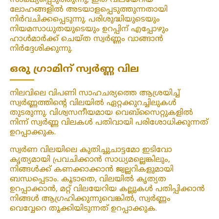
സാക്ഷ്യപ്പെടുത്തുന്നു, ഇത് വിലയേറിയ
ലോഹങ്ങളിൽ അടയാളപ്പെടുത്തുന്നതായി
നിർവചിക്കപ്പെടുന്നു. പരിശുദ്ധിയുടെയും
നിയമസാധുതയുടെയും ഉറപ്പിന് എപ്പോഴും
ഹാൾമാർക്ക് ചെയ്ത സ്വർണ്ണം വാങ്ങാൻ
നിർദ്ദേശിക്കുന്നു.
ഒരു ഗ്രാമിന് സ്വർണ്ണ വില
നിലവിലെ വിപണി സാഹചര്യത്തെ ആശ്രയിച്ച്
സ്വർണ്ണത്തിന്റെ വിലയിൽ ഏറ്റക്കുറച്ചിലുകൾ
തുടരുന്നു. വിശ്വസനീയമായ വെബ്‌സൈറ്റുകളിൽ
നിന്ന് സ്വർണ്ണ വിലകൾ പതിവായി പരിശോധിക്കുന്നത്
ഉറപ്പാക്കുക.
സ്വർണ വിലയിലെ കുതിച്ചുചാട്ടമോ ഇടിവോ
കൃത്യമായി പ്രവചിക്കാൻ സാധ്യമല്ലെങ്കിലും,
നിങ്ങൾക്ക് കണക്കാക്കാൻ ജ്വല്ലറികളുമായി
ബന്ധപ്പെടാം. കൂടാതെ, വിലയിൽ കൃത്യത
ഉറപ്പാക്കാൻ, മറ്റ് വിലയേറിയ കല്ലുകൾ പതിപ്പിക്കാൻ
നിങ്ങൾ ആഗ്രഹിക്കുന്നുവെങ്കിൽ, സ്വർണ്ണം
വെവ്വേറെ തൂക്കിയിടുന്നത് ഉറപ്പാക്കുക.