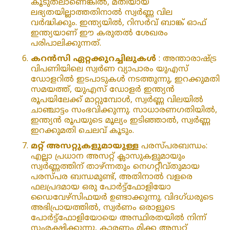
കൂടുതലാണെങ്കിൽ, മതിയായ
ലഭ്യതയില്ലാത്തതിനാൽ സ്വർണ്ണ വില
വർദ്ധിക്കും. ഇന്ത്യയിൽ, റിസർവ് ബാങ്ക് ഓഫ്
ഇന്ത്യയാണ് ഈ കരുതൽ ശേഖരം
പരിപാലിക്കുന്നത്.
കറൻസി ഏറ്റക്കുറച്ചിലുകൾ
: അന്താരാഷ്‌ട്ര
വിപണിയിലെ സ്വർണ വ്യാപാരം യുഎസ്
ഡോളറിൽ ഇടപാടുകൾ നടത്തുന്നു, ഇറക്കുമതി
സമയത്ത്, യുഎസ് ഡോളർ ഇന്ത്യൻ
രൂപയിലേക്ക് മാറ്റുമ്പോൾ, സ്വർണ്ണ വിലയിൽ
ചാഞ്ചാട്ടം സംഭവിക്കുന്നു. സാധാരണഗതിയിൽ,
ഇന്ത്യൻ രൂപയുടെ മൂല്യം ഇടിഞ്ഞാൽ, സ്വർണ്ണ
ഇറക്കുമതി ചെലവ് കൂടും.
മറ്റ് അസറ്റുകളുമായുള്ള
പരസ്പരബന്ധം:
എല്ലാ പ്രധാന അസറ്റ് ക്ലാസുകളുമായും
സ്വർണ്ണത്തിന് താഴ്ന്നതും നെഗറ്റീവ്തുമായ
പരസ്പര ബന്ധമുണ്ട്, അതിനാൽ വളരെ
ഫലപ്രദമായ ഒരു പോർട്ട്ഫോളിയോ
ഡൈവേഴ്സിഫയർ ഉണ്ടാക്കുന്നു. വിദഗ്ധരുടെ
അഭിപ്രായത്തിൽ, സ്വർണം ഒരാളുടെ
പോർട്ട്‌ഫോളിയോയെ അസ്ഥിരതയിൽ നിന്ന്
സംരക്ഷിക്കുന്നു, കാരണം മിക്ക അസറ്റ്