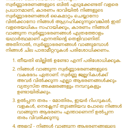
സ്വർണ്ണാഭരണങ്ങളുടെ ബിൽ എടുക്കേണ്ടത് വളരെ
പ്രധാനമാണ്, കാരണം ഭാവിയിൽ നിങ്ങളുടെ
സ്വർണ്ണാഭരണങ്ങൾ കൈമാറ്റം ചെയ്യാനോ
വിൽക്കാനോ നിങ്ങൾ ആഗ്രഹിക്കുന്നുവെങ്കിൽ ഇത്
വളരെയധികം സഹായിക്കും, കാരണം നിങ്ങൾ
വാങ്ങുന്ന സ്വർണ്ണാഭരണങ്ങൾ എത്രത്തോളം
യഥാർത്ഥമാണ് എന്നതിന്റെ തെളിവാണിത്.
അതിനാൽ, സ്വർണ്ണാഭരണങ്ങൾ വാങ്ങുമ്പോൾ
നിങ്ങൾ ചില പാരാമീറ്ററുകൾ പരിശോധിക്കണം.
തീയതി ബില്ലിൽ ഉണ്ടോ എന്ന് പരിശോധിക്കുക.
നിങ്ങൾ വാങ്ങുന്ന സ്വർണ്ണാഭരണങ്ങളുടെ
വകഭേദം ഏതാണ്. സ്വർണ്ണ ജ്വല്ലറികൾക്ക്
അവർ വിൽക്കുന്ന എല്ലാ ആഭരണങ്ങൾക്കും
വ്യത്യസ്ത അക്ഷരങ്ങളും നമ്പറുകളും
ഉണ്ടായിരിക്കും.
ഉൽപ്പന്ന തരം - മോതിരം, ഇയർ റിംഗുകൾ,
വളകൾ, നെക്ലേസ് തുടങ്ങിയവ പോലെ നിങ്ങൾ
വാങ്ങുന്ന ആഭരണം എന്താണെന്ന് ഉൽപ്പന്ന
തരം വിവരിക്കുന്നു.
അളവ് - നിങ്ങൾ വാങ്ങുന്ന ആഭരണങ്ങളുടെ