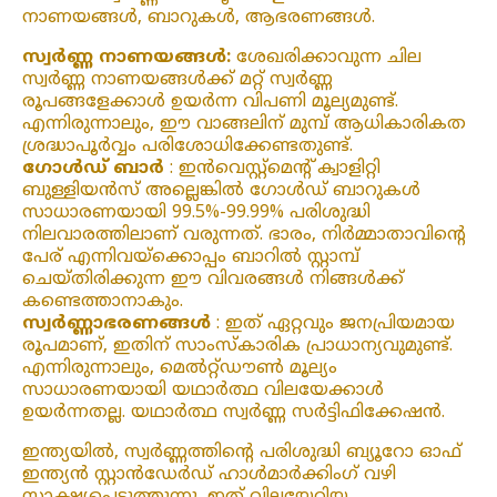
നാണയങ്ങൾ, ബാറുകൾ, ആഭരണങ്ങൾ.
സ്വർണ്ണ നാണയങ്ങൾ:
ശേഖരിക്കാവുന്ന ചില
സ്വർണ്ണ നാണയങ്ങൾക്ക് മറ്റ് സ്വർണ്ണ
രൂപങ്ങളേക്കാൾ ഉയർന്ന വിപണി മൂല്യമുണ്ട്.
എന്നിരുന്നാലും, ഈ വാങ്ങലിന് മുമ്പ് ആധികാരികത
ശ്രദ്ധാപൂർവ്വം പരിശോധിക്കേണ്ടതുണ്ട്.
ഗോൾഡ് ബാർ
: ഇൻവെസ്റ്റ്മെന്റ് ക്വാളിറ്റി
ബുള്ളിയൻസ് അല്ലെങ്കിൽ ഗോൾഡ് ബാറുകൾ
സാധാരണയായി 99.5%-99.99% പരിശുദ്ധി
നിലവാരത്തിലാണ് വരുന്നത്. ഭാരം, നിർമ്മാതാവിന്റെ
പേര് എന്നിവയ്‌ക്കൊപ്പം ബാറിൽ സ്റ്റാമ്പ്
ചെയ്‌തിരിക്കുന്ന ഈ വിവരങ്ങൾ നിങ്ങൾക്ക്
കണ്ടെത്താനാകും.
സ്വർണ്ണാഭരണങ്ങൾ
: ഇത് ഏറ്റവും ജനപ്രിയമായ
രൂപമാണ്, ഇതിന് സാംസ്കാരിക പ്രാധാന്യവുമുണ്ട്.
എന്നിരുന്നാലും, മെൽറ്റ്ഡൗൺ മൂല്യം
സാധാരണയായി യഥാർത്ഥ വിലയേക്കാൾ
ഉയർന്നതല്ല. യഥാർത്ഥ സ്വർണ്ണ സർട്ടിഫിക്കേഷൻ.
ഇന്ത്യയിൽ, സ്വർണ്ണത്തിന്റെ പരിശുദ്ധി ബ്യൂറോ ഓഫ്
ഇന്ത്യൻ സ്റ്റാൻഡേർഡ് ഹാൾമാർക്കിംഗ് വഴി