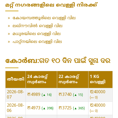
മറ്റ് നഗരങ്ങളിലെ വെള്ളി നിരക്ക്
»
കോയമ്പത്തൂരിലെ വെള്ളി വില
»
ലഖ്‌നൗവിൽ വെള്ളി വില
»
മധുരയിലെ വെള്ളി വില
»
പാറ്റ്നയിലെ വെള്ളി വില
കോർബ:ଗତ ୧୦ ଦିନ ପାଇଁ ସୁନା ଦର
24 കാരറ്റ്
22 കാരറ്റ്
1 KG
തീയതി
സ്വർണം
സ്വർണം
വെള്ളി
2026-08-
₹ 240000
₹ 14989
₹ 13740
▲ 16
▲ 15
07
⇿ 0
2026-08-
₹ 240000
₹ 14973
₹ 13725
▲ 398
▲ 365
06
⇿ 0