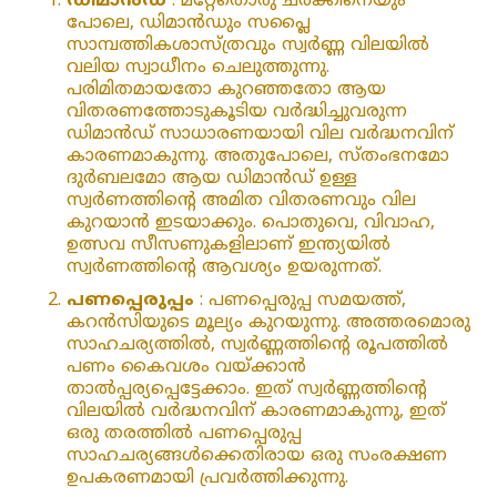
ഡിമാൻഡ്
: മറ്റേതൊരു ചരക്കിനെയും
പോലെ, ഡിമാൻഡും സപ്ലൈ
സാമ്പത്തികശാസ്ത്രവും സ്വർണ്ണ വിലയിൽ
വലിയ സ്വാധീനം ചെലുത്തുന്നു.
പരിമിതമായതോ കുറഞ്ഞതോ ആയ
വിതരണത്തോടുകൂടിയ വർദ്ധിച്ചുവരുന്ന
ഡിമാൻഡ് സാധാരണയായി വില വർദ്ധനവിന്
കാരണമാകുന്നു. അതുപോലെ, സ്‌തംഭനമോ
ദുർബലമോ ആയ ഡിമാൻഡ് ഉള്ള
സ്വർണത്തിന്റെ അമിത വിതരണവും വില
കുറയാൻ ഇടയാക്കും. പൊതുവെ, വിവാഹ,
ഉത്സവ സീസണുകളിലാണ് ഇന്ത്യയിൽ
സ്വർണത്തിന്റെ ആവശ്യം ഉയരുന്നത്.
പണപ്പെരുപ്പം
: പണപ്പെരുപ്പ സമയത്ത്,
കറൻസിയുടെ മൂല്യം കുറയുന്നു. അത്തരമൊരു
സാഹചര്യത്തിൽ, സ്വർണ്ണത്തിന്റെ രൂപത്തിൽ
പണം കൈവശം വയ്ക്കാൻ
താൽപ്പര്യപ്പെട്ടേക്കാം. ഇത് സ്വർണ്ണത്തിന്റെ
വിലയിൽ വർദ്ധനവിന് കാരണമാകുന്നു, ഇത്
ഒരു തരത്തിൽ പണപ്പെരുപ്പ
സാഹചര്യങ്ങൾക്കെതിരായ ഒരു സംരക്ഷണ
ഉപകരണമായി പ്രവർത്തിക്കുന്നു.