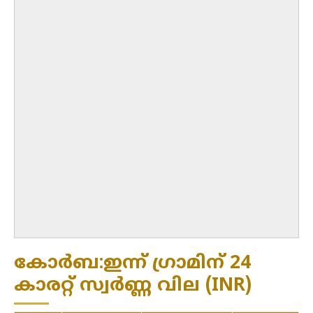
കോർബ:ഇന്ന് ഗ്രാമിന് 24
കാരറ്റ് സ്വർണ്ണ വില (INR)