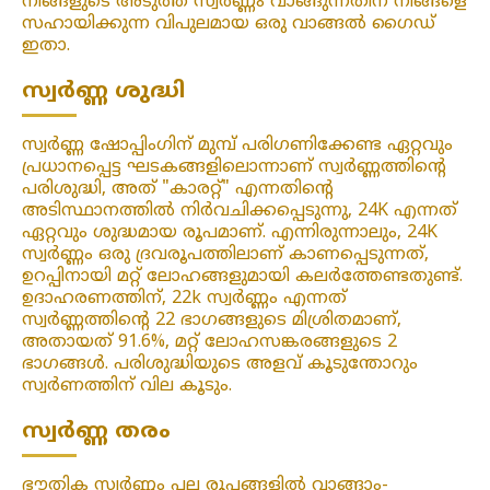
നിങ്ങളുടെ അടുത്ത സ്വർണ്ണം വാങ്ങുന്നതിന് നിങ്ങളെ
സഹായിക്കുന്ന വിപുലമായ ഒരു വാങ്ങൽ ഗൈഡ്
ഇതാ.
സ്വർണ്ണ ശുദ്ധി
സ്വർണ്ണ ഷോപ്പിംഗിന് മുമ്പ് പരിഗണിക്കേണ്ട ഏറ്റവും
പ്രധാനപ്പെട്ട ഘടകങ്ങളിലൊന്നാണ് സ്വർണ്ണത്തിന്റെ
പരിശുദ്ധി, അത് "കാരറ്റ്" എന്നതിന്റെ
അടിസ്ഥാനത്തിൽ നിർവചിക്കപ്പെടുന്നു, 24K എന്നത്
ഏറ്റവും ശുദ്ധമായ രൂപമാണ്. എന്നിരുന്നാലും, 24K
സ്വർണ്ണം ഒരു ദ്രവരൂപത്തിലാണ് കാണപ്പെടുന്നത്,
ഉറപ്പിനായി മറ്റ് ലോഹങ്ങളുമായി കലർത്തേണ്ടതുണ്ട്.
ഉദാഹരണത്തിന്, 22k സ്വർണ്ണം എന്നത്
സ്വർണ്ണത്തിന്റെ 22 ഭാഗങ്ങളുടെ മിശ്രിതമാണ്,
അതായത് 91.6%, മറ്റ് ലോഹസങ്കരങ്ങളുടെ 2
ഭാഗങ്ങൾ. പരിശുദ്ധിയുടെ അളവ് കൂടുന്തോറും
സ്വർണത്തിന് വില കൂടും.
സ്വർണ്ണ തരം
ഭൗതിക സ്വർണ്ണം പല രൂപങ്ങളിൽ വാങ്ങാം-