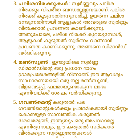
പലിശനിരക്കുകൾ
: സ്വർണ്ണവും പലിശ
നിരക്കും വിപരീത ബന്ധമുള്ളവയാണ്. പലിശ
നിരക്ക് കൂടുന്നതിനനുസരിച്ച്, ഉയർന്ന പലിശ
നേടുന്നതിനായി ആളുകൾ അവരുടെ സ്വർണ്ണം
വിൽക്കാൻ പ്രവണത കാണിക്കുന്നു.
അതുപോലെ, പലിശ നിരക്ക് കുറയുമ്പോൾ,
ആളുകൾ കൂടുതൽ സ്വർണം വാങ്ങാൻ
പ്രവണത കാണിക്കുന്നു, അങ്ങനെ ഡിമാൻഡ്
വർദ്ധിക്കുന്നു.
മൺസൂൺ
: ഇന്ത്യയിലെ സ്വർണ്ണ
ഡിമാൻഡിന്റെ ഒരു പ്രധാന ഭാഗം
ഗ്രാമപ്രദേശങ്ങളിൽ നിന്നാണ്. ഈ ആവശ്യം
സാധാരണയായി ഒരു നല്ല മൺസൂൺ,
വിളവെടുപ്പ്, ഫലമായുണ്ടാകുന്ന ലാഭം
എന്നിവയ്ക്ക് ശേഷം വർദ്ധിക്കുന്നു.
ഗവൺമെന്റ്
കരുതൽ: പല
ഗവൺമെന്റുകൾക്കും പ്രാഥമികമായി സ്വർണ്ണം
കൊണ്ടുള്ള സാമ്പത്തിക കരുതൽ
ശേഖരമുണ്ട്, ഇന്ത്യയും ഒരു അപവാദമല്ല.
എന്നിരുന്നാലും, ഈ കരുതൽ സർക്കാർ
വിൽക്കുന്ന സ്വർണ്ണത്തേക്കാൾ