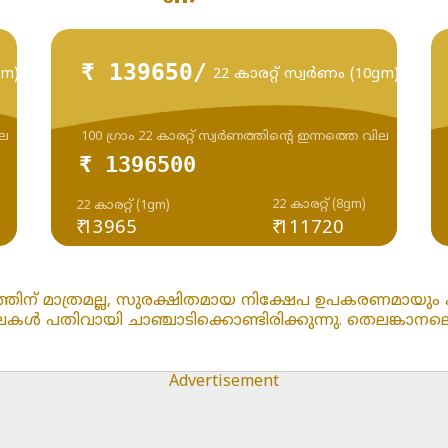
₹ 139650/
gm)
22 കാരറ്റ് സ്വർണം (10gm)
ില
100 ഗ്രാം 22 കാരറ്റ് സ്വർണത്തിന്റെ ഇന്നത്തെ വില
₹ 1396500
22 കാരറ്റ് (8gm)
22 കാരറ്റ് (1gm)
₹ 13965
₹ 111720
ത്തിന് മാത്രമല്ല, സുരക്ഷിതമായ നിക്ഷേപ ഉപകരണമായും കാ
തിവായി ചാഞ്ചാടിക്കൊണ്ടിരിക്കുന്നു. തെലങ്കാനലെ ഇന്ന്
Advertisement