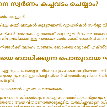
 സ്വർണം കച്ചവടം ചെയ്യാം?
ർഗങ്ങളുണ്ട്.
കിലും കമ്മീഷനുകൾ കൂടുതലാണ്. വ്യാപാരികൾ സ്വർണ്ണ 
െ ഓഹരികൾ വാങ്ങുക എന്നതാണ് മറ്റൊരു മാർഗം. അവരുടെ ന
ിക്ഷേപിക്കാനുള്ള പരോക്ഷ മാർഗമാണ്. ഗോൾഡ് ഫണ്ടുക
നിങ്ങൾക്ക് ലോഹം വാങ്ങാം. ബോംബെ സ്റ്റോക്ക് എക്‌സ്‌ചേ
 വിലയെ ബാധിക്കുന്ന പൊതുവാ
യയിൽ, ഏറ്റവും പ്രചാരമുള്ള നിക്ഷേപ ഉപകരണങ്ങളിലൊന്നാണ
 തുടരുന്നു. സ്വർണ്ണത്തിന്റെ ഡിമാൻഡ് അതിന്റെ വിപണി വി
്കുണ്ട്.
ില ഘടകങ്ങൾ ചുവടെ കണ്ടെത്തുക.
ും പോലെ, ഡിമാൻഡും സപ്ലൈ സാമ്പത്തികശാസ്ത്രവും സ
റഞ്ഞതോ ആയ വിതരണത്തോടുകൂടിയ വർദ്ധിച്ചുവരുന്ന ഡ