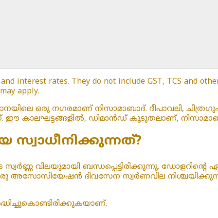
 and interest rates. They do not include GST, TCS and other 
 may apply.
കാനയിലെ ഒരു നഗരമാണ് നിസാമാബാദ്. ദീപാവലി, ചിത്
്. ഈ കാലഘട്ടങ്ങളിൽ, ഡിമാൻഡ് കൂടുതലാണ്, നിസാമാബാദ
 സ്വാധീനിക്കുന്നത്?
്വർണ്ണ വിലയുമായി ബന്ധപ്പെട്ടിരിക്കുന്നു. ഡോളറിന്റെ ഏറ്
ന്നു. ഒരു അസോസിയേഷൻ ദിവസേന സ്വർണവില നിശ്ചയിക്കുന
ധിച്ചുകൊണ്ടിരിക്കുകയാണ്.