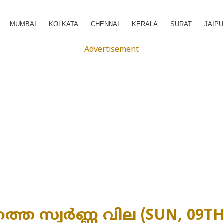
MUMBAI
KOLKATA
CHENNAI
KERALA
SURAT
JAIP
Advertisement
തെ സ്വർണ്ണ വില (SUN, 09TH