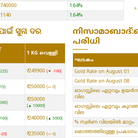
13740000
1.64%
51140
1.64%
ଇଁ ସୁନା ଦର
നിസാമാബാദ്:ഓഗ
പരിധി
്
1 KG വെള്ളി
ഘടകം
₹ 249900
Gold Rate on August 01
225
▼ -100
Gold Rate on August 08
₹ 250000
15
⇿ 0
ഓഗസ്റ്റിലെ ഏറ്റവും ഉയർന്
വില
₹ 250000
365
ഓഗസ്റ്റിലെ ഏറ്റവും കുറഞ
▲ 10000
വില
₹ 240000
160
▲ 5000
% സ്വർണ വിലയിൽ മാറ്റം
മൊത്തത്തിലുള്ള പ്രകടനം
₹ 235000
-20
⇿ 0