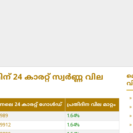
മ
ന് 24 കാരറ്റ് സ്വർണ്ണ വില
വ
്നലെ 24 കാരറ്റ് ഗോൾഡ്
പ്രതിദിന വില മാറ്റം
4989
1.64%
19912
1.64%