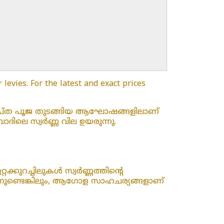
levies. For the latest and exact prices
രഗുപ്ത പൂജ തുടങ്ങിയ ആഘോഷങ്ങളിലാണ്
ിലെ സ്വർണ്ണ വില ഉയരുന്നു.
റക്കുറച്ചിലുകൾ സ്വർണ്ണത്തിന്റെ
്നുണ്ടെങ്കിലും, ആഗോള സാഹചര്യങ്ങളാണ്