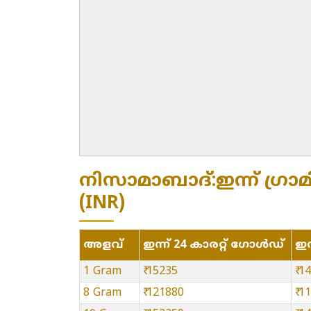
നിസാമാബാദ്:ഇന്ന് ഗ്രാമി
(INR)
അളവ്
ഇന്ന് 24 കാരറ്റ് ഗോൾഡ്
ഇന
1 Gram
₹ 15235
₹ 1
8 Gram
₹ 121880
₹ 1