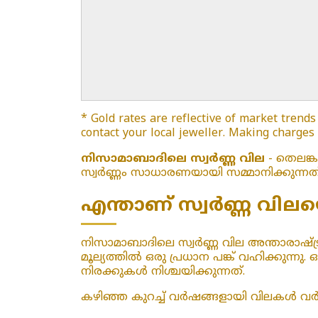
* Gold rates are reflective of market trends
contact your local jeweller. Making charges
നിസാമാബാദിലെ സ്വർണ്ണ വില
- തെലങ്
സ്വർണ്ണം സാധാരണയായി സമ്മാനിക്കുന്നത
എന്താണ് സ്വർണ്ണ വിലയെ
നിസാമാബാദിലെ സ്വർണ്ണ വില അന്താരാഷ്ട്ര സ
മൂല്യത്തിൽ ഒരു പ്രധാന പങ്ക് വഹിക്കു
നിരക്കുകൾ നിശ്ചയിക്കുന്നത്.
കഴിഞ്ഞ കുറച്ച് വർഷങ്ങളായി വിലകൾ വർദ്