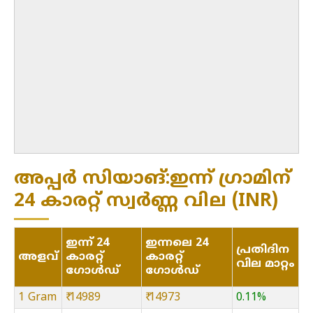
അപ്പർ സിയാങ്:ഇന്ന് ഗ്രാമിന്
24 കാരറ്റ് സ്വർണ്ണ വില (INR)
ഇന്ന് 24
ഇന്നലെ 24
പ്രതിദിന
അളവ്
കാരറ്റ്
കാരറ്റ്
വില മാറ്റം
ഗോൾഡ്
ഗോൾഡ്
1 Gram
₹ 14989
₹ 14973
0.11%