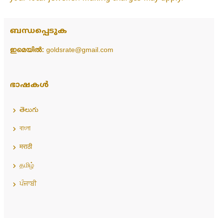
ബന്ധപ്പെടുക
ഇമെയിൽ:
goldsrate@gmail.com
ഭാഷകൾ
తెలుగు
বাংলা
मराठी
தமிழ்
ਪੰਜਾਬੀ