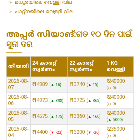
»
മധുരയിലെ വെള്ളി വില
»
പാറ്റ്നയിലെ വെള്ളി വില
അപ്പർ സിയാങ്:ଗତ ୧୦ ଦିନ ପାଇଁ
ସୁନା ଦର
24 കാരറ്റ്
22 കാരറ്റ്
1 KG
തീയതി
സ്വർണം
സ്വർണം
വെള്ളി
2026-08-
₹ 240000
₹ 14989
₹ 13740
▲ 16
▲ 15
07
⇿ 0
2026-08-
₹ 240000
₹ 14973
₹ 13725
▲ 398
▲ 365
06
⇿ 0
2026-08-
₹ 240000
₹ 14575
₹ 13360
▲ 175
▲ 160
05
▲ 5000
2026-08-
₹ 235000
₹ 14400
₹ 13200
▼ -22
▼ -20
04
⇿ 0