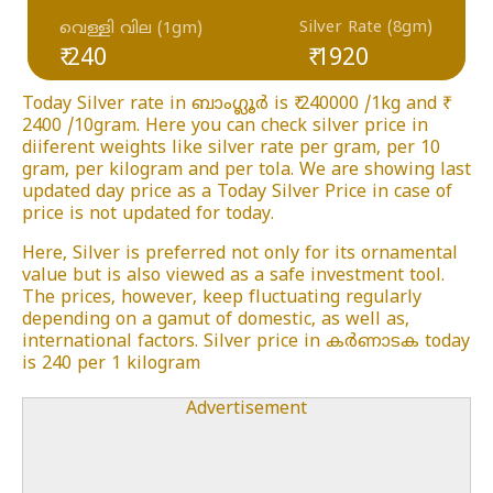
Silver Rate (8gm)
വെള്ളി വില (1gm)
₹ 240
₹ 1920
Today Silver rate in ബാംഗ്ലൂർ is ₹ 240000 /1kg and ₹
2400 /10gram. Here you can check silver price in
diiferent weights like silver rate per gram, per 10
gram, per kilogram and per tola. We are showing last
updated day price as a Today Silver Price in case of
price is not updated for today.
Here, Silver is preferred not only for its ornamental
value but is also viewed as a safe investment tool.
The prices, however, keep fluctuating regularly
depending on a gamut of domestic, as well as,
international factors. Silver price in കർണാടക today
is 240 per 1 kilogram
Advertisement