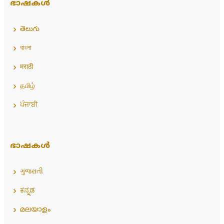
ഭാഷകൾ
తెలుగు
বাংলা
मराठी
தமிழ்
ਪੰਜਾਬੀ
ഭാഷകൾ
ગુજરાતી
ಕನ್ನಡ
മലയാളം