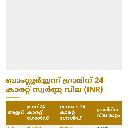
ബാംഗ്ലൂർ:ഇന്ന് ഗ്രാമിന് 24
കാരറ്റ് സ്വർണ്ണ വില (INR)
ഇന്ന് 24
ഇന്നലെ 24
പ്രതിദിന
അളവ്
കാരറ്റ്
കാരറ്റ്
വില മാറ്റം
ഗോൾഡ്
ഗോൾഡ്