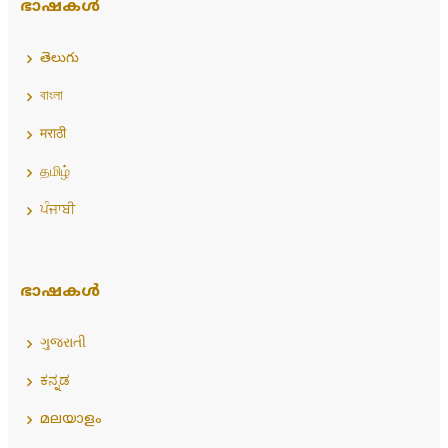
ഭാഷകൾ
తెలుగు
বাংলা
मराठी
தமிழ்
ਪੰਜਾਬੀ
ഭാഷകൾ
ગુજરાતી
ಕನ್ನಡ
മലയാളം