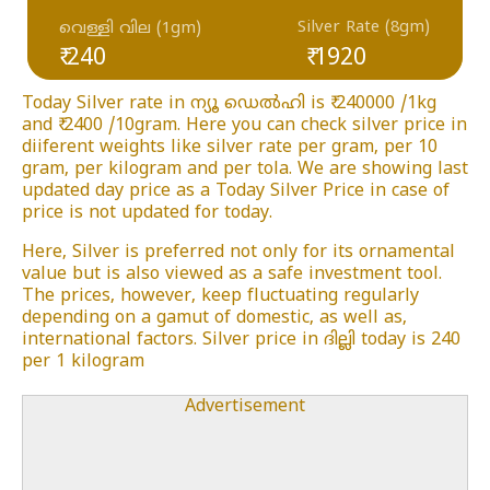
Silver Rate (8gm)
വെള്ളി വില (1gm)
₹ 240
₹ 1920
Today Silver rate in ന്യൂ ഡെൽഹി is ₹ 240000 /1kg
and ₹ 2400 /10gram. Here you can check silver price in
diiferent weights like silver rate per gram, per 10
gram, per kilogram and per tola. We are showing last
updated day price as a Today Silver Price in case of
price is not updated for today.
Here, Silver is preferred not only for its ornamental
value but is also viewed as a safe investment tool.
The prices, however, keep fluctuating regularly
depending on a gamut of domestic, as well as,
international factors. Silver price in ദില്ലി today is 240
per 1 kilogram
Advertisement