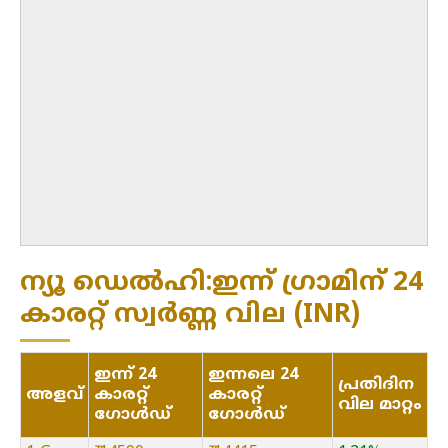
ന്യൂ ഡെൽഹി:ഇന്ന് ഗ്രാമിന് 24
കാരറ്റ് സ്വർണ്ണ വില (INR)
ഇന്ന് 24
ഇന്നലെ 24
പ്രതിദിന
അളവ്
കാരറ്റ്
കാരറ്റ്
വില മാറ്റം
ഗോൾഡ്
ഗോൾഡ്