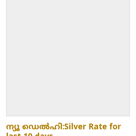
ന്യൂ ഡെൽഹി:Silver Rate for