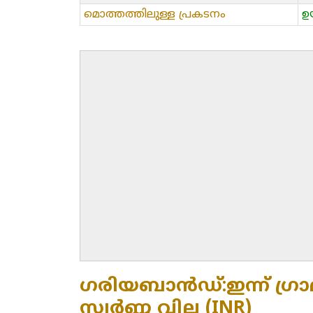
മൊത്തത്തിലുള്ള പ്രകടനം
ഉ
ഗരിയബാൻഡ്:ഇന്ന് ഗ്രാമി
സ്വർണ്ണ വില (INR)