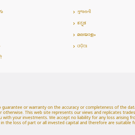
గు
ગુજરાતી
ಕನ್ನಡ
മലയാളം
்
ଓଡ଼ିଆ
ਬੀ
o guarantee or warranty on the accuracy or completeness of the data
r otherwise. This web site represents our views and replicates trad
u with your investments. We accept no liability for any loss arising f
t in the loss of part or all invested capital and therefore are suitable