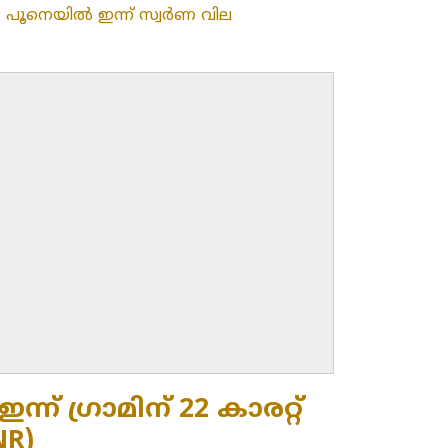
»
പൂനെയിൽ ഇന്ന് സ്വർണ വില
് ഗ്രാമിന് 22 കാരറ്റ്
NR)