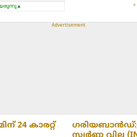
യരുന്നു▲
Advertisement
ന് 24 കാരറ്റ്
ഗരിയബാൻഡ്:ഇന്ന
സ്വർണ്ണ വില (I