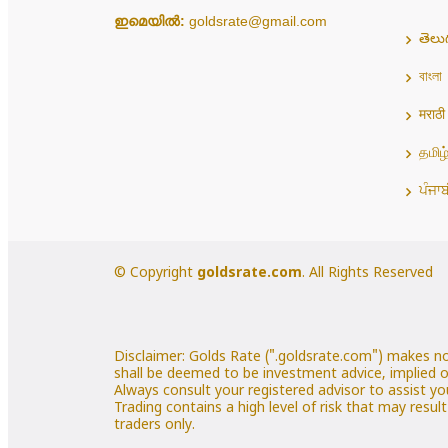
ഇമെയിൽ:
goldsrate@gmail.com
తెలు
বাংলা
मराठी
தமிழ
ਪੰਜਾ
© Copyright
goldsrate.com
. All Rights Reserved
Disclaimer: Golds Rate (".goldsrate.com") makes n
shall be deemed to be investment advice, implied o
Always consult your registered advisor to assist yo
Trading contains a high level of risk that may resul
traders only.