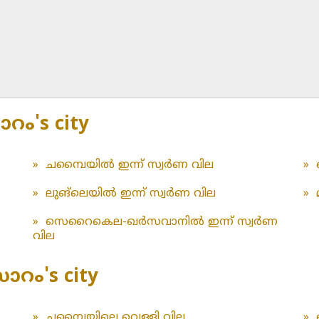
റം's city
»
ചമ്പൈയിൽ ഇന്ന് സ്വർണ വില
»
»
ലുങ്‌ലെയിൽ ഇന്ന് സ്വർണ വില
»
»
സെറൈകെല-ഖർസവാനിൽ ഇന്ന് സ്വർണ
വില
സോറം's city
»
ചമ്പൈയിലെ വെള്ളി വില
»