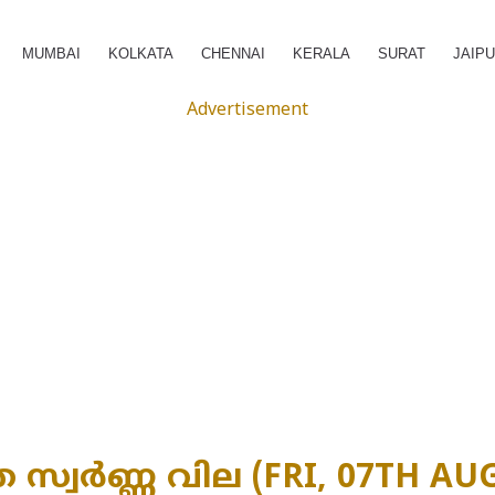
MUMBAI
KOLKATA
CHENNAI
KERALA
SURAT
JAIP
Advertisement
സ്വർണ്ണ വില (FRI, 07TH AUG