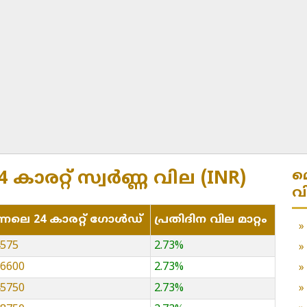
മ
 കാരറ്റ് സ്വർണ്ണ വില (INR)
വ
്നലെ 24 കാരറ്റ് ഗോൾഡ്
പ്രതിദിന വില മാറ്റം
4575
2.73%
16600
2.73%
45750
2.73%