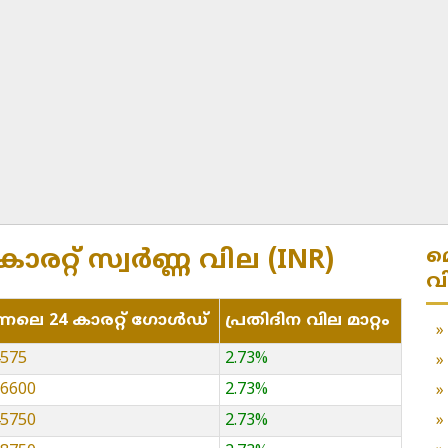
മ
 കാരറ്റ് സ്വർണ്ണ വില (INR)
വ
്നലെ 24 കാരറ്റ് ഗോൾഡ്
പ്രതിദിന വില മാറ്റം
4575
2.73%
16600
2.73%
45750
2.73%