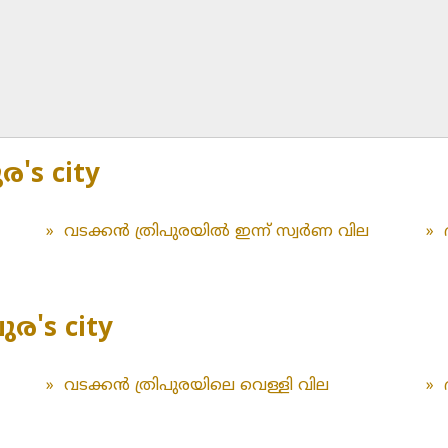
ര's city
»
വടക്കൻ ത്രിപുരയിൽ ഇന്ന് സ്വർണ വില
»
പുര's city
»
വടക്കൻ ത്രിപുരയിലെ വെള്ളി വില
»