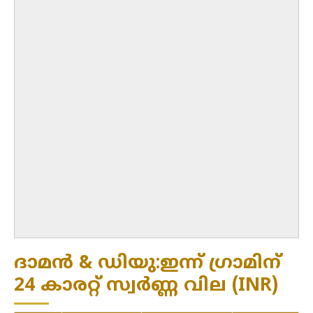
ദാമൻ & ഡിയു:ഇന്ന് ഗ്രാമിന്
24 കാരറ്റ് സ്വർണ്ണ വില (INR)