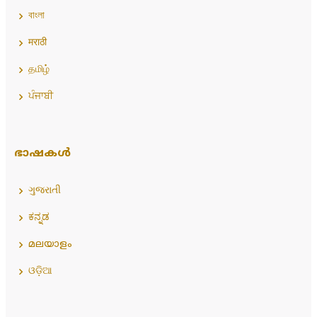
বাংলা
मराठी
தமிழ்
ਪੰਜਾਬੀ
ഭാഷകൾ
ગુજરાતી
ಕನ್ನಡ
മലയാളം
ଓଡ଼ିଆ