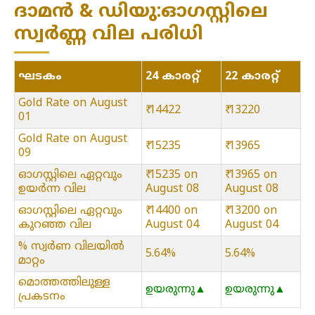
ദാമൻ & ഡിയു:ഓഗസ്റ്റിലെ
സ്വർണ്ണ വില പരിധി
ഘടകം
24 കാരറ്റ്
22 കാരറ്റ്
Gold Rate on August
₹ 14422
₹ 13220
01
Gold Rate on August
₹ 15235
₹ 13965
09
ഓഗസ്റ്റിലെ ഏറ്റവും
₹ 15235 on
₹ 13965 on
ഉയർന്ന വില
August 08
August 08
ഓഗസ്റ്റിലെ ഏറ്റവും
₹ 14400 on
₹ 13200 on
കുറഞ്ഞ വില
August 04
August 04
% സ്വർണ വിലയിൽ
5.64%
5.64%
മാറ്റം
മൊത്തത്തിലുള്ള
ഉയരുന്നു▲
ഉയരുന്നു▲
പ്രകടനം