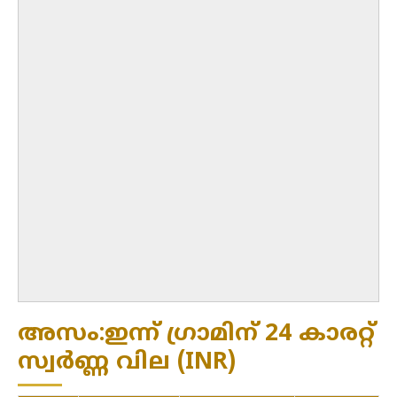
അസം:ഇന്ന് ഗ്രാമിന് 24 കാരറ്റ്
സ്വർണ്ണ വില (INR)