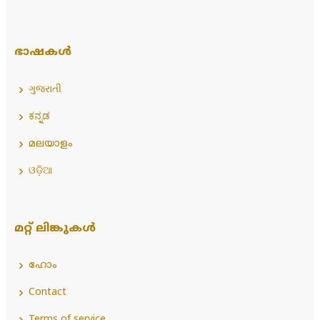
ഭാഷകൾ
ગુજરાતી
ಕನ್ನಡ
മലയാളം
ଓଡ଼ିଆ
മറ്റ് ലിങ്കുകൾ
ഹോം
Contact
Terms of service