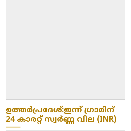
ഉത്തർപ്രദേശ്:ഇന്ന് ഗ്രാമിന്
24 കാരറ്റ് സ്വർണ്ണ വില (INR)