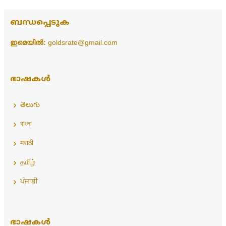
ബന്ധപ്പെടുക
ഇമെയിൽ:
goldsrate@gmail.com
ഭാഷകൾ
తెలుగు
বাংলা
मराठी
தமிழ்
ਪੰਜਾਬੀ
ഭാഷകൾ