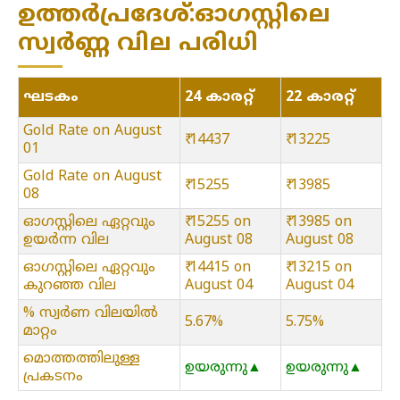
ഉത്തർപ്രദേശ്:ഓഗസ്റ്റിലെ
സ്വർണ്ണ വില പരിധി
ഘടകം
24 കാരറ്റ്
22 കാരറ്റ്
Gold Rate on August
₹ 14437
₹ 13225
01
Gold Rate on August
₹ 15255
₹ 13985
08
ഓഗസ്റ്റിലെ ഏറ്റവും
₹ 15255 on
₹ 13985 on
ഉയർന്ന വില
August 08
August 08
ഓഗസ്റ്റിലെ ഏറ്റവും
₹ 14415 on
₹ 13215 on
കുറഞ്ഞ വില
August 04
August 04
% സ്വർണ വിലയിൽ
5.67%
5.75%
മാറ്റം
മൊത്തത്തിലുള്ള
ഉയരുന്നു▲
ഉയരുന്നു▲
പ്രകടനം